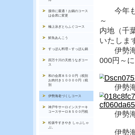
今年も伊
接待に最適！お鍋のコース
は会席に変更
～ 毎
極上泳ぎとらふぐコース
内地（千
鮮魚あんこう
いたしま
伊勢海老
すっぽん料理～すっぽん鍋
000円～
四万十川の天然うなぎコー
ス
和の会席８５００円（税別
お肉付き１００００円（税
別
伊勢海老
伊勢海老づくしコース
神戸牛サーロインステーキ
コースサーロ８５００円税
伊勢海
松坂牛すきやき しゃぶしゃ
ぶ。
伊勢海