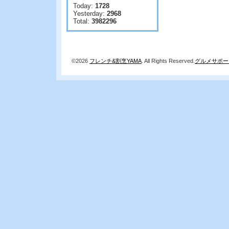
Today:
1728
Yesterday:
2968
Total:
3982296
©2026
フレンチ&割烹YAMA
. All Rights Reserved.
グルメサポー