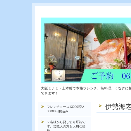
大阪ミナミ・上本町で本格フレンチ、筍料理、うなぎに
できます！
伊勢海
フレンチコース13200税込
33000円税込み
伊
２名様から貸し切り可能で
す。芸能人の方も大切な接
待