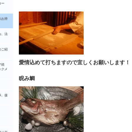
コー
のお持
め、法
のご紹
愛情込めて打ちますので宜しくお願いします！
ア焼
クメ
睨み鯛
事、接