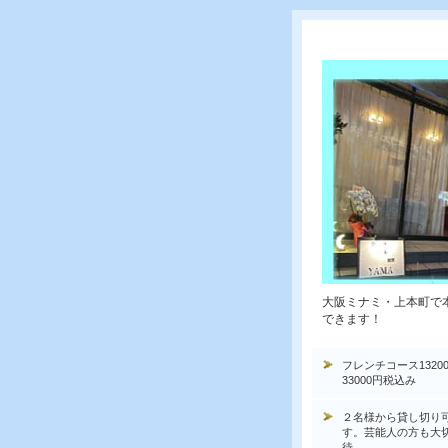
大阪ミナミ・上本町で
できます！
フレンチコース1320
33000円税込み
２名様から貸し切り
す。芸能人の方も大
待