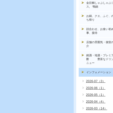
金目鯛しゃぶしゃぶ
ス, 鴨鍋
お鍋、クエ、ふぐ、
ち帰り
顔合わせ、お食い初
事、接待
店舗の雰囲気・個室
介
銘酒・地酒・プレミ
酎 豊富なドリン
ニュー
インフォメーション
2026-07（3）
2026-06（1）
2026-05（1）
2026-04（4）
2026-03（14）