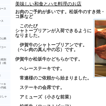
美味しい和食とハモ料理のお店
コース
お肉のご予約が多いです。松坂牛のすき焼・
コ豚など
ース
このたび
シャトーブリアンが入荷できるように
なりました。
ぽん鍋
伊賀牛のシャトーブリアンです。
ぎコー
（ヘレ肉の真ん中の芯）です。
伊賀牛か松坂牛かどちらかです。
（税別
円（税
ヘレーステーキです。
ス
常連様のご依頼から始まりました。
テーキ
ステーキの会席です。
０円税
アミューズ（小さな前菜）
ぶしゃ