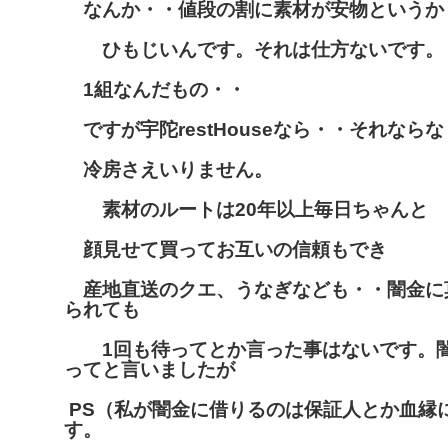
なんか・・値段の割に素材が安物というか
ひもじいんです。それは仕方ないです。
1組なんだもの・・
ですが宇陀restHouseなら・・それなら
冷房さえいりません。
素材のルートは20年以上毎日ちゃんと
顔見せて買ってお互いの信頼もでき
産地直送のクエ、うなぎなども・・闇金に
られても
1回も待ってとか言った事はないです。闇
ってと言いましたが
PS（私が闇金に借りるのは保証人とか血縁
す。