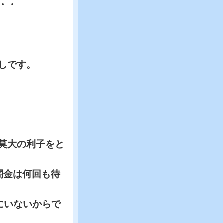
・・
なしです。
莫大の利子をと
金は何回も待
にいないからで