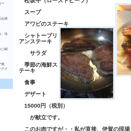
松坂牛（ローストビーフ）
コー
スープ
のお持
アワビのステーキ
め、法
シャトーブリ
アンステーキ
のご紹
サラダ
季節の海鮮ス
ア焼
クメ
テーキ
食事
デザート
15000円（税別）
が献立です。
このお肉ですが・・私が直接、伊賀の現場