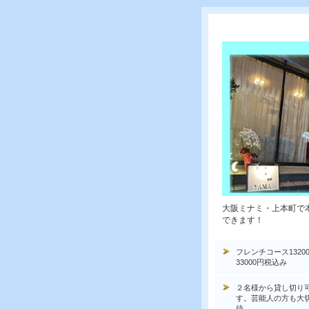
大阪ミナミ・上本町で
できます！
フレンチコース1320
33000円税込み
２名様から貸し切り
す。芸能人の方も大
待