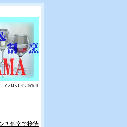
烹【ＹＡＭＡ】少人数貸切
ンチ個室で接待