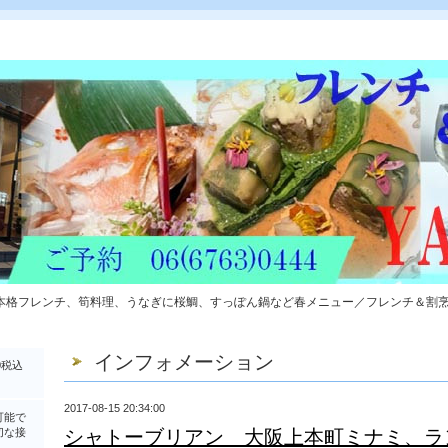
本格フレンチ、筍料理、うなぎに桜鯛、すっぽん鍋など春メニュー／フレンチ＆割
インフォメーション
0税込
2017-08-15 20:34:00
可能で
切な接
シャトーブリアン 大阪上本町ミナミ、ラ