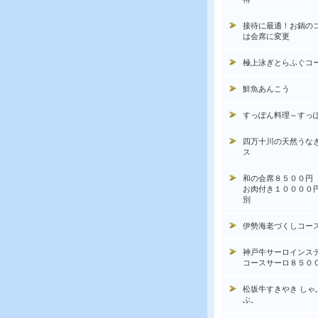
接待に最適！お鍋の
は会席に変更
極上泳ぎとらふぐコ
鮮魚あんこう
すっぽん料理～すっ
四万十川の天然うな
ス
和の会席８５００円
お肉付き１００００
別
伊勢海老づくしコー
神戸牛サーロインス
コースサーロ８５０
松坂牛すきやき しゃ
ぶ。