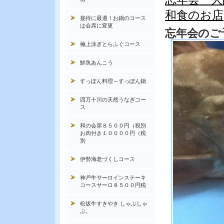
和食のお店
接待に最適！お鍋のコース
は会席に変更
忘年会のご
極上泳ぎとらふぐコース
鮮魚あんこう
すっぽん料理～すっぽん鍋
四万十川の天然うなぎコー
ス
和の会席８５００円（税別
お肉付き１００００円（税
別
伊勢海老づくしコース
神戸牛サーロインステーキ
コースサーロ８５００円税
松坂牛すきやき しゃぶしゃ
ぶ。