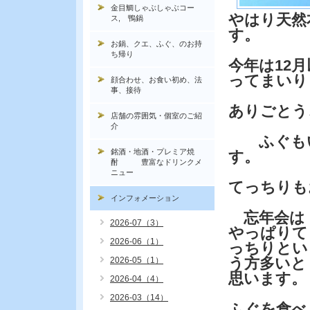
金目鯛しゃぶしゃぶコー
やはり天然
ス, 鴨鍋
す。
お鍋、クエ、ふぐ、のお持
ち帰り
今年は12
ってまいり
顔合わせ、お食い初め、法
事、接待
ありごとう
店舗の雰囲気・個室のご紹
介
ふぐもい
銘酒・地酒・プレミア焼
す。
酎 豊富なドリンクメ
ニュー
てっちりも
インフォメーション
忘年会は
2026-07（3）
やっぱりて
2026-06（1）
っちりとい
う方多いと
2026-05（1）
思います。
2026-04（4）
2026-03（14）
ふぐを食べ