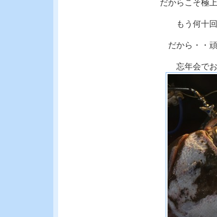
だからこそ極
もう何十回色
だから・・頑
忘年会でおす