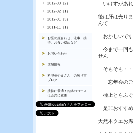
いけすがあれ
2012-03（2）
2012-02（1）
後は肝は売り
2012-01（3）
んて
2011-11（1）
おかしいです
お昼の顔合わせ、法事、接
待、お食い初めなど
今まで一回も
お問い合わせ
せん
店舗情報
そもそも・・
料理長やまさん の独り言
ブログ
忘年会のご予
接待に最適！お鍋のコース
極上とらふぐ
は会席に変更
是非おすすめ
天然本クエお