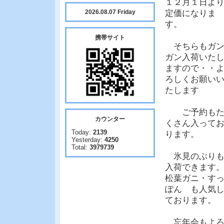
１２月１日よ
2026.08.07 Friday
定価になりま
す。
携帯サイト
そちらもガ
ガン入荷いた
ますので・・
ろしくお願い
たします
ご予約も
カウンター
くさん入って
Today:
2139
ります。
Yesterday:
4250
Total:
3979739
氷見のぶり
入荷できます
松葉ガニ・す
ぽん も人気
ております。
忘年会もよ