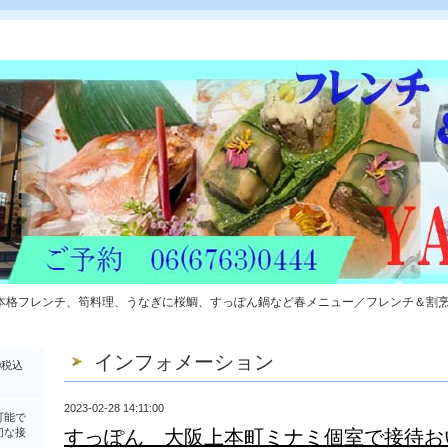
本格フレンチ、筍料理、うなぎに桜鯛、すっぽん鍋など春メニュー／フレンチ＆割
インフォメーション
0税込
2023-02-28 14:11:00
可能で
切な接
すっぽん 大阪上本町ミナミ個室で接待お