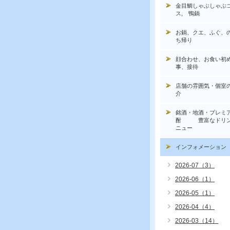
金目鯛しゃぶしゃぶ
ス, 鴨鍋
お鍋、クエ、ふぐ、
ち帰り
顔合わせ、お食い初
事、接待
店舗の雰囲気・個室
介
銘酒・地酒・プレミ
酎 豊富なドリン
ニュー
インフォメーション
2026-07（3）
2026-06（1）
2026-05（1）
2026-04（4）
2026-03（14）