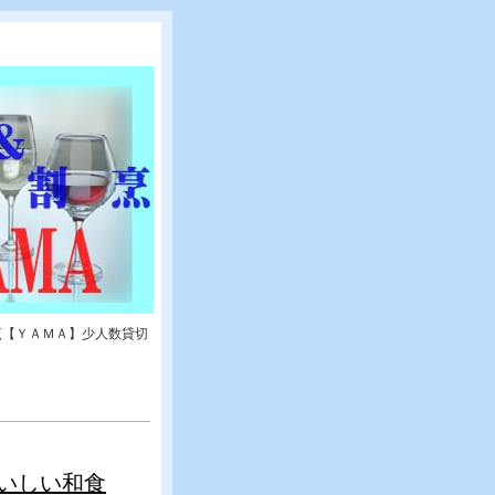
烹【ＹＡＭＡ】少人数貸切
いしい和食