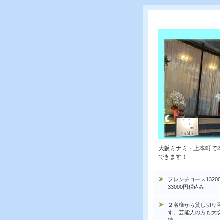
大阪ミナミ・上本町で
できます！
フレンチコース1320
33000円税込み
２名様から貸し切り
す。芸能人の方も大
待