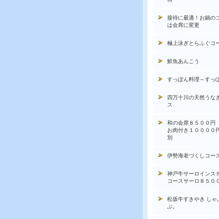
接待に最適！お鍋の
は会席に変更
極上泳ぎとらふぐコ
鮮魚あんこう
すっぽん料理～すっ
四万十川の天然うな
ス
和の会席８５００円
お肉付き１００００
別
伊勢海老づくしコー
神戸牛サーロインス
コースサーロ８５０
松坂牛すきやき しゃ
ぶ。