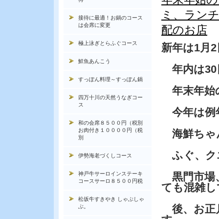
ミ、ランチ
接待に最適！お鍋のコース
は会席に変更
配のお店
極上泳ぎとらふぐコース
新年は1月
鮮魚あんこう
年内は30
すっぽん料理～すっぽん鍋
年末年始
四万十川の天然うなぎコー
ス
今年は例
和の会席８５００円（税別
お肉付き１００００円（税
海鮮ちゃ
別
ふぐ、ク
伊勢海老づくしコース
神戸牛サーロインステーキ
黒門市場
コースサーロ８５００円税
ても混雑し
松坂牛すきやき しゃぶしゃ
後、お正
ぶ。