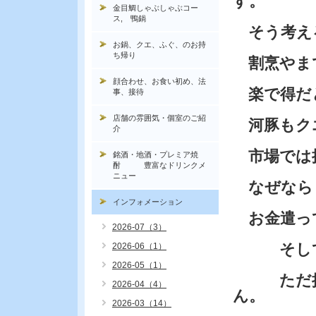
す。
金目鯛しゃぶしゃぶコー
ス, 鴨鍋
そう考え
お鍋、クエ、ふぐ、のお持
ち帰り
割烹やま
顔合わせ、お食い初め、法
楽で得だ
事、接待
店舗の雰囲気・個室のご紹
河豚もク
介
市場では
銘酒・地酒・プレミア焼
酎 豊富なドリンクメ
ニュー
なぜなら
インフォメーション
お金遣っ
2026-07（3）
そして魚
2026-06（1）
2026-05（1）
ただ捌い
2026-04（4）
ん。
2026-03（14）