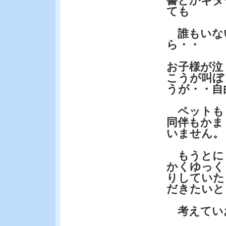
書とかギタ
ても
誰もいな
ら・・
お子様が泣
こうが叫ぼ
うが・・自
ペットも
同伴もかま
いません。
もうとに
かくゆっく
りしていた
だきたいと
考えてい