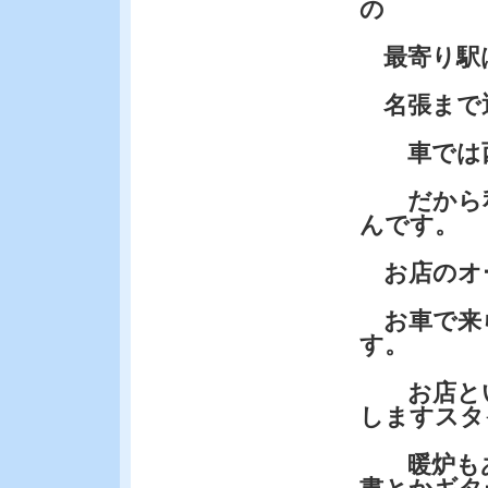
の
最寄り駅
名張まで
車では西
だから私
んです。
お店のオ
お車で来
す。
お店とい
しますスタ
暖炉もあ