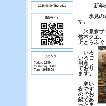
新年から
2026.08.06 Thursday
氷見の寒
携帯サイト
す。
氷見寒ブ
然本クエ、
上とらふぐ
いろ
カウンター
いろご
用意し
Today:
2259
Yesterday:
1310
ており
Total:
3975609
ます。
寒い
夜です
のでお
鍋であ
ったま