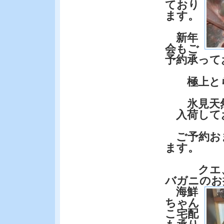
ており
ます。
新年
会もご
予約承って
極上とら
氷見天然
入荷して
ご予約お
ます。
クエ、
バガニのお
海鮮
ちゃん
こ宅配