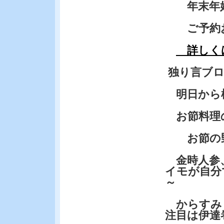
年末年始
ご予約お
詳しく
独り言ブ
明日から
お節料理
お節の野
金時人参
イモが自分
～
からすみ
注目は伊達