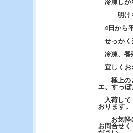
冷凍しか
明けも同
4日から平
せっかく
冷凍、養
宜しくお
極上のと
エ、すっぽ
入荷して
おります。
お気軽
お問合せく
ださい