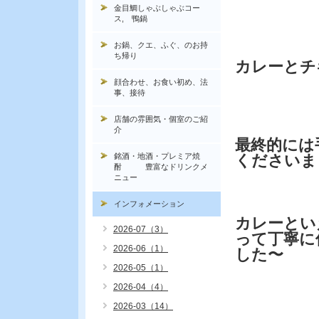
金目鯛しゃぶしゃぶコー
ス, 鴨鍋
お鍋、クエ、ふぐ、のお持
ち帰り
カレーとチ
顔合わせ、お食い初め、法
事、接待
店舗の雰囲気・個室のご紹
介
最終的には
銘酒・地酒・プレミア焼
くださいま
酎 豊富なドリンクメ
ニュー
インフォメーション
カレーとい
2026-07（3）
って丁寧に
2026-06（1）
した〜
2026-05（1）
2026-04（4）
2026-03（14）