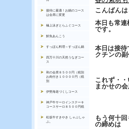
こんばんは
接待に最適！お鍋のコース
は会席に変更
本日も常連
極上泳ぎとらふぐコース
です。
鮮魚あんこう
本日は接待
すっぽん料理～すっぽん鍋
クチンの副
四万十川の天然うなぎコー
ス
和の会席８５００円（税別
お肉付き１００００円（税
これず・・
別
まかせの会
伊勢海老づくしコース
神戸牛サーロインステーキ
コースサーロ８５００円税
もう何十回
松坂牛すきやき しゃぶしゃ
ぶ。
の締めは