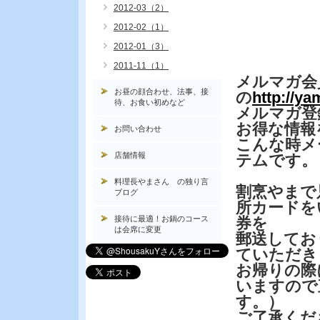
2012-03（2）
2012-02（1）
2012-01（3）
2011-11（1）
メルマガ会
お昼の顔合わせ、法事、接
の
http://y
待、お食い初めなど
メルマガ登
お得な情報
お問い合わせ
こんな時メ
店舗情報
テムです。
料理長やまさん の独り言
割烹やまで
ブログ
所カードを
接待に最適！お鍋のコース
券を
は会席に変更
郵送してお
ていただき
お帰りの際
いますので
す。）
ご了承くだ