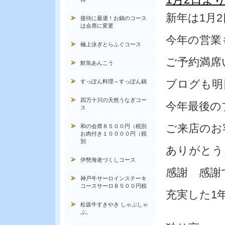
新年は1月
接待に最適！お鍋のコース
は会席に変更
今年の営業
極上泳ぎとらふぐコース
ご予約満席
鮮魚あんこう
ブログも明
すっぽん料理～すっぽん鍋
四万十川の天然うなぎコー
今年最後の
ス
ご来店のお
和の会席８５００円（税別
お肉付き１００００円（税
別
ありがとう
伊勢海老づくしコース
感謝 感謝
神戸牛サーロインステーキ
コースサーロ８５００円税
充実した1
松坂牛すきやき しゃぶしゃ
ぶ。