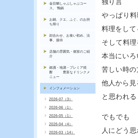
独り言
金目鯛しゃぶしゃぶコー
ス, 鴨鍋
やっぱり料
お鍋、クエ、ふぐ、のお持
ち帰り
料理をして
顔合わせ、お食い初め、法
事、接待
そして料理
店舗の雰囲気・個室のご紹
本当にいろ
介
銘酒・地酒・プレミア焼
苦しい時の
酎 豊富なドリンクメ
ニュー
他人から見
インフォメーション
と思われる
2026-07（3）
2026-06（1）
でもでも
2026-05（1）
2026-04（4）
人にどう思
2026-03（14）