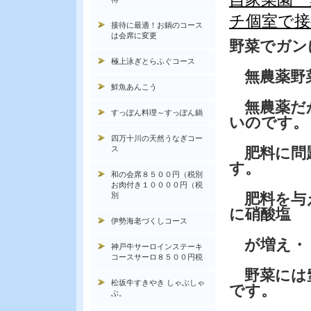
チ個室で接
接待に最適！お鍋のコース
は会席に変更
野菜でガン
極上泳ぎとらふぐコース
無農薬野
鮮魚あんこう
無農薬だか
すっぽん料理～すっぽん鍋
いのです。
四万十川の天然うなぎコー
ス
肥料に問
す。
和の会席８５００円（税別
お肉付き１００００円（税
肥料を与
別
に硝酸塩
伊勢海老づくしコース
が増え・
神戸牛サーロインステーキ
コースサーロ８５００円税
野菜には窒
松坂牛すきやき しゃぶしゃ
です。
ぶ。