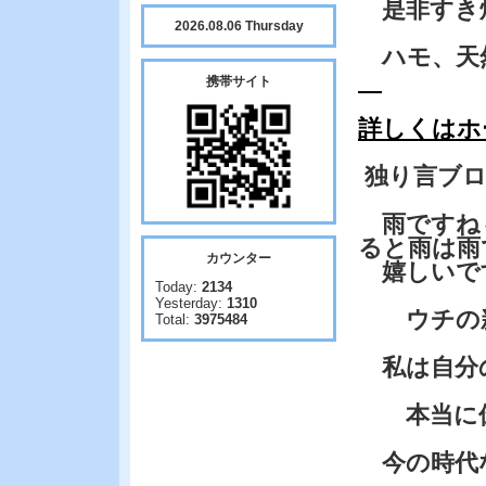
是非すき焼
2026.08.06 Thursday
ハモ、天
携帯サイト
詳しくはホ
独り言ブ
雨ですね
ると雨は雨
カウンター
嬉しいで
Today:
2134
Yesterday:
1310
ウチの新
Total:
3975484
私は自分
本当に倒
今の時代