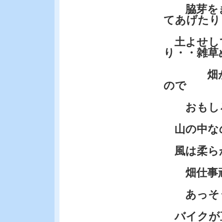
脇芽をき
てあげたり
土よせし
り・・雑草
畑が広
ので
おもしろ
山の中な
風は柔ら
畑仕事頑
あっそ
バイクが