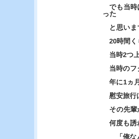
でも当時
った
と思います
20時間く
当時2つ上
当時のフグ
年に1ヵ
慰安旅行は
その先輩
何度も誘
「俺なんか