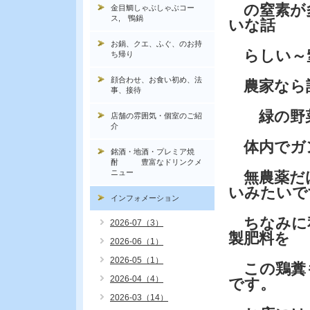
の窒素が多
金目鯛しゃぶしゃぶコー
ス, 鴨鍋
いな話
お鍋、クエ、ふぐ、のお持
らしい～
ち帰り
顔合わせ、お食い初め、法
農家なら
事、接待
緑の野菜
店舗の雰囲気・個室のご紹
介
体内でガ
銘酒・地酒・プレミア焼
酎 豊富なドリンクメ
ニュー
無農薬だ
いみたいで
インフォメーション
ちなみに
2026-07（3）
製肥料を
2026-06（1）
2026-05（1）
この鶏糞
2026-04（4）
です。
2026-03（14）