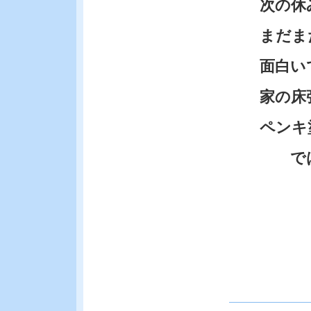
次の休み
まだまだ
面白い
家の床張
ペンキ塗
では