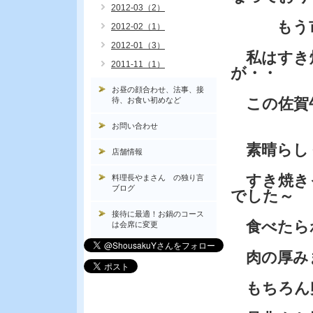
2012-03（2）
もう市場
2012-02（1）
2012-01（3）
私はすき
2011-11（1）
が・・
お昼の顔合わせ、法事、接
この佐賀
待、お食い初めなど
お問い合わせ
素晴らし
店舗情報
すき焼き
料理長やまさん の独り言
ブログ
でした～
接待に最適！お鍋のコース
食べたら
は会席に変更
肉の厚み
もちろん