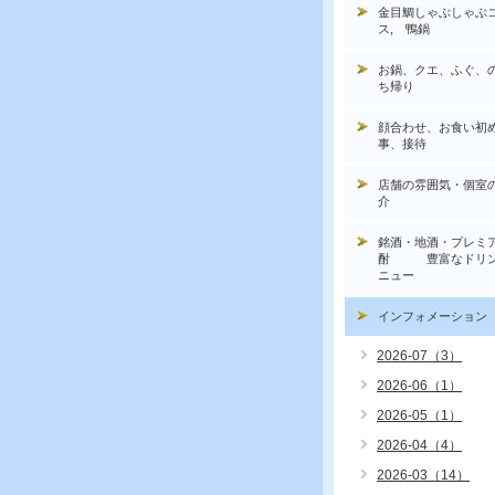
金目鯛しゃぶしゃぶ
ス, 鴨鍋
お鍋、クエ、ふぐ、
ち帰り
顔合わせ、お食い初
事、接待
店舗の雰囲気・個室
介
銘酒・地酒・プレミ
酎 豊富なドリン
ニュー
インフォメーション
2026-07（3）
2026-06（1）
2026-05（1）
2026-04（4）
2026-03（14）