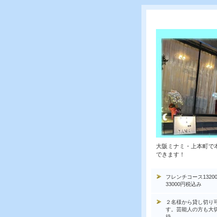
大阪ミナミ・上本町で
できます！
フレンチコース1320
33000円税込み
２名様から貸し切り
す。芸能人の方も大
待