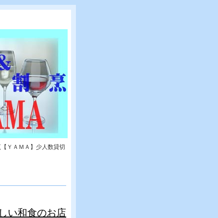
烹【ＹＡＭＡ】少人数貸切
しい和食のお店