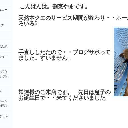
こんばんは。割烹やまです。
コース
天然本クエのサービス期間が終わり・・ホー
ろいろå
ース
ぽん鍋
手直ししたたので・・ブログサボって
ました。すいません。
ぎコー
（税別
円（税
ス
常連様のご来店です。 先日は息子の
お誕生日で・・来てくださいました。
テーキ
０円税
ぶしゃ