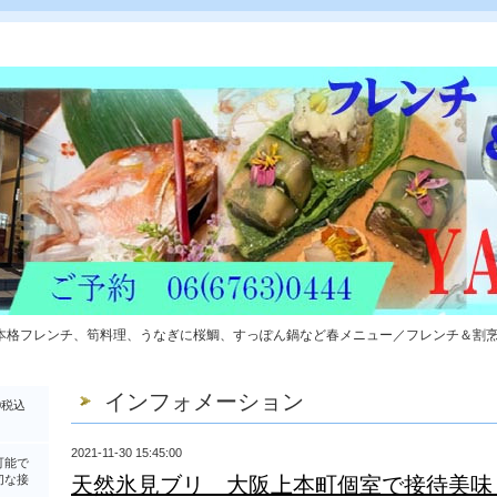
本格フレンチ、筍料理、うなぎに桜鯛、すっぽん鍋など春メニュー／フレンチ＆割
インフォメーション
0税込
2021-11-30 15:45:00
可能で
切な接
天然氷見ブリ 大阪上本町個室で接待美味