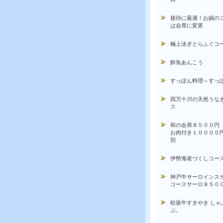
接待に最適！お鍋の
は会席に変更
極上泳ぎとらふぐコ
鮮魚あんこう
すっぽん料理～すっ
四万十川の天然うな
ス
和の会席８５００円
お肉付き１００００
別
伊勢海老づくしコー
神戸牛サーロインス
コースサーロ８５０
松坂牛すきやき しゃ
ぶ。