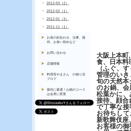
2012-03（2）
2012-02（1）
2012-01（3）
2011-11（1）
お昼の顔合わせ、法事、接
待、お食い初めなど
お問い合わせ
大阪上本町
食、日本料
店舗情報
（ふぐ、す
管理のいき
料理長やまさん の独り言
ブログ
旬の天然本
のお鍋、会
接待に最適！お鍋のコース
松葉かに、
は会席に変更
接待、顔合
で丁寧な接
お待ちして
新歌舞伎座
お客様の御