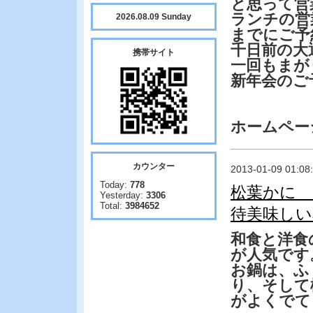
と思って営
ランチの営
2026.08.09 Sunday
までにご予
千日前の大
携帯サイト
一回もまが
新年会のご
ホームペー
カウンター
2013-01-09 01:08
Today:
778
松葉かに
Yesterday:
3306
Total:
3984652
待美味しい
和食と洋食
が人気です
お鍋は、ふ
り、そして
がよくでて