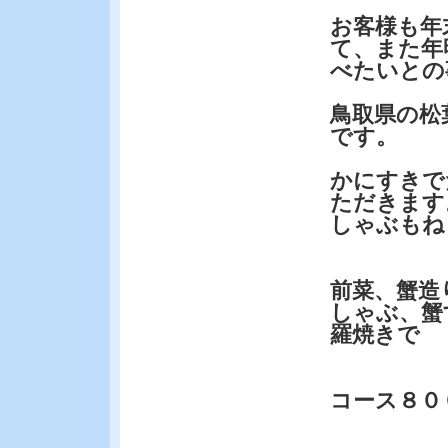
お客様も年
て、また年
べたいとの
鳥取県の松
です。
かにすきで
ただきます
しゃぶもね
前菜、蟹造
しゃぶ、蟹
羅焼きで
コース８０