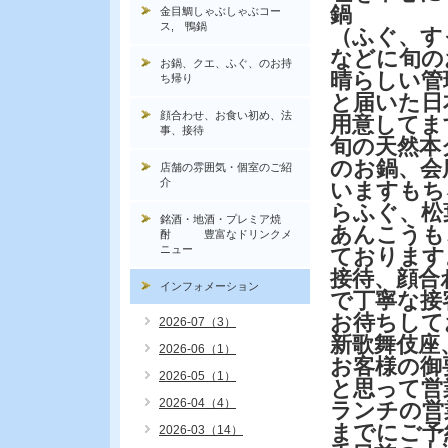
鍋
金目鯛しゃぶしゃぶコー
ス, 鴨鍋
（ふぐ、す
などに旬の
お鍋、クエ、ふぐ、のお持
晴らしい管
ち帰り
と届いた日
顔合わせ、お食い初め、法
用意してま
事、接待
旬の天然本
のお鍋、会
店舗の雰囲気・個室のご紹
介
いますもち
らふぐ、松
銘酒・地酒・プレミア焼
あんこうも
酎 豊富なドリンクメ
ニュー
ております
接待、顔合
インフォメーション
で丁寧な接
お待ちして
2026-07（3）
新歌舞伎座
2026-06（1）
お客様の御
2026-05（1）
と思って営
2026-04（4）
ランチの営
までにご予
2026-03（14）