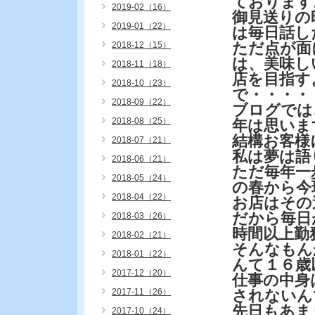
ております
2019-02（16）
御見送りの
2019-01（22）
は毎日話し
ただ点が面
2018-12（15）
は、美味し
2018-11（18）
店を目指す
2018-10（23）
で・・・・
2018-09（22）
ブログでは
2018-08（25）
年は思いま
結構お客様
2018-07（21）
私は夢は語
2018-06（21）
ただ毎年一
2018-05（24）
の春から今
2018-04（22）
お店はその
だから毎日
2018-03（26）
時間以上勤
2018-02（21）
そんなもん
2018-01（22）
んて１６歳
2017-12（20）
仕事の中身
2017-11（26）
されないん
先日もあま
2017-10（24）