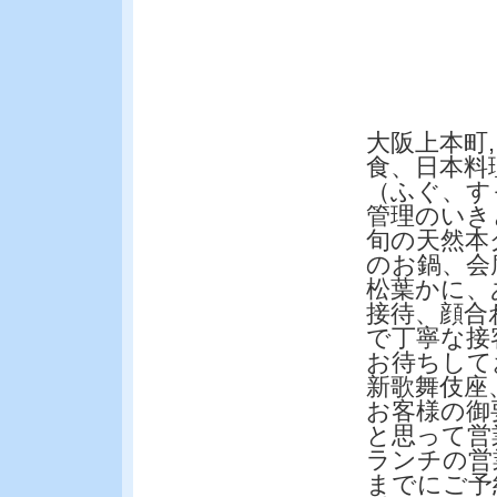
大阪上本町
食、日本料
（ふぐ、す
管理のいき
旬の天然本
のお鍋、会
松葉かに、
接待、顔合
で丁寧な接
お待ちして
新歌舞伎座
お客様の御
と思って営
ランチの営
までにご予