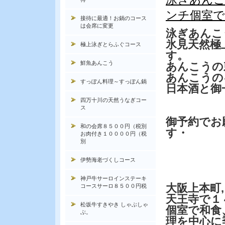
ンチ個室で
接待に最適！お鍋のコース
は会席に変更
泳ぎあんこ
氷見天然極
極上泳ぎとらふぐコース
す。
鮮魚あんこう
あんこうの
あんこうの
すっぽん料理～すっぽん鍋
日本酒と御
四万十川の天然うなぎコー
ス
御予約でお
和の会席８５００円（税別
す・
お肉付き１００００円（税
別
伊勢海老づくしコース
神戸牛サーロインステーキ
大阪上本町,
コースサーロ８５００円税
天王寺で１
松坂牛すきやき しゃぶしゃ
個室で和食
ぶ。
理を中心に