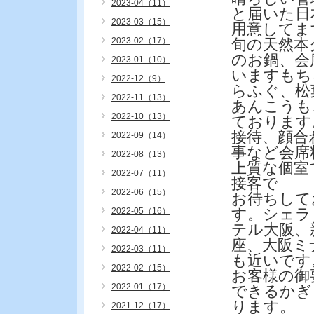
2023-04（11）
と届いた日
2023-03（15）
用意してま
2023-02（17）
旬の天然本
のお鍋、会
2023-01（10）
いますもち
2022-12（9）
らふぐ、松
2022-11（13）
あんこうも
2022-10（13）
ております
接待、顔合
2022-09（14）
事など会席
2022-08（13）
上質な個室
2022-07（11）
接客で
2022-06（15）
お待ちして
す。シェラ
2022-05（16）
テル大阪、
2022-04（11）
座、大阪ミ
2022-03（11）
も近いです
2022-02（15）
お客様の御
2022-01（17）
できるかぎ
ります。
2021-12（17）