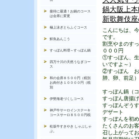
鍋大阪上本
接待に最適！お鍋のコース
は会席に変更
新歌舞伎座
極上泳ぎとらふぐコース
こんにちは、
です。
鮮魚あんこう
割烹やまのす
０００円
すっぽん料理～すっぽん鍋
①すっぽん、
四万十川の天然うなぎコー
いですよ～）
ス
②すっぽん 
肺、卵、前足
和の会席８５００円（税別
お肉付き１００００円（税
別
すっぽん鍋（
すっぽん唐揚
伊勢海老づくしコース
すっぽんぞう
神戸牛サーロインステーキ
デザート
コースサーロ８５００円税
すっぽんを初
たくさんのお
松坂牛すきやき しゃぶしゃ
ぶ。
召し上がって