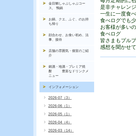
毎月定期的に
金目鯛しゃぶしゃぶコー
是非チャレン
ス, 鴨鍋
一生に一度食
お鍋、クエ、ふぐ、のお持
食べログでも
ち帰り
お客様が多い
食べログ
顔合わせ、お食い初め、法
事、接待
皆さまもプル
感想を聞かせ
店舗の雰囲気・個室のご紹
介
銘酒・地酒・プレミア焼
酎 豊富なドリンクメ
ニュー
インフォメーション
2026-07（3）
2026-06（1）
2026-05（1）
2026-04（4）
2026-03（14）