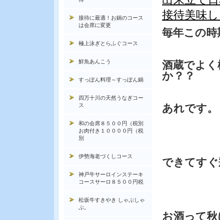
接待美味し
接待に最適！お鍋のコース
は会席に変更
毎年この時
極上泳ぎとらふぐコース
鮮魚あんこう
酒蔵でよく
か？？
すっぽん料理～すっぽん鍋
四万十川の天然うなぎコー
ス
あれです。
和の会席８５００円（税別
お肉付き１００００円（税
別
伊勢海老づくしコース
できてすぐ
神戸牛サーロインステーキ
コースサーロ８５００円税
松坂牛すきやき しゃぶしゃ
ぶ。
お酒って秋