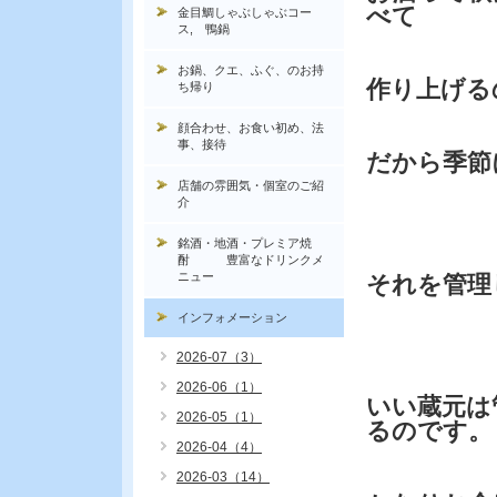
べて
金目鯛しゃぶしゃぶコー
ス, 鴨鍋
お鍋、クエ、ふぐ、のお持
作り上げる
ち帰り
顔合わせ、お食い初め、法
事、接待
だから季節
店舗の雰囲気・個室のご紹
介
銘酒・地酒・プレミア焼
酎 豊富なドリンクメ
ニュー
それを管理
インフォメーション
2026-07（3）
2026-06（1）
いい蔵元は
2026-05（1）
るのです。
2026-04（4）
2026-03（14）