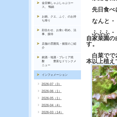
金目鯛しゃぶしゃぶコー
ス, 鴨鍋
先日食べ
お鍋、クエ、ふぐ、のお持
なんと・
ち帰り
顔合わせ、お食い初め、法
ふふふ・
事、接待
自家菜園の
す。
店舗の雰囲気・個室のご紹
介
白菜でで2
銘酒・地酒・プレミア焼
本以上植え
酎 豊富なドリンクメ
ニュー
インフォメーション
2026-07（3）
2026-06（1）
2026-05（1）
2026-04（4）
2026-03（14）