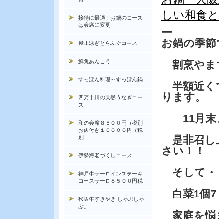
しい和食と
接待に最適！お鍋のコース
は会席に変更
ー
お鍋の季節
極上泳ぎとらふぐコース
鮮魚あんこう
割烹やまで
すっぽん料理～すっぽん鍋
半額近く
ります。
四万十川の天然うなぎコー
ス
11月末
和の会席８５００円（税別
お肉付き１００００円（税
是非召し
別
さい！！
伊勢海老づくしコース
そして・
神戸牛サーロインステーキ
コースサーロ８５００円税
白菜1個7
松坂牛すきやき しゃぶしゃ
ぶ。
家庭を悩