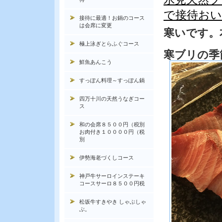
で接待お
接待に最適！お鍋のコース
は会席に変更
寒いです。
極上泳ぎとらふぐコース
寒ブリの季
鮮魚あんこう
すっぽん料理～すっぽん鍋
四万十川の天然うなぎコー
ス
和の会席８５００円（税別
お肉付き１００００円（税
別
伊勢海老づくしコース
神戸牛サーロインステーキ
コースサーロ８５００円税
松坂牛すきやき しゃぶしゃ
ぶ。