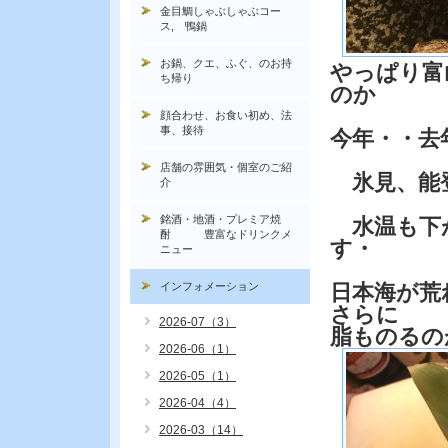
金目鯛しゃぶしゃぶコー
ス, 鴨鍋
お鍋、クエ、ふぐ、のお持
やっぱり富
ち帰り
のか
顔合わせ、お食い初め、法
事、接待
今年・・去
店舗の雰囲気・個室のご紹
氷見、能登
介
銘酒・地酒・プレミア焼
水温も下が
酎 豊富なドリンクメ
す・
ニュー
インフォメーション
日本海が荒
さらに
2026-07（3）
脂ものるの
2026-06（1）
2026-05（1）
2026-04（4）
2026-03（14）