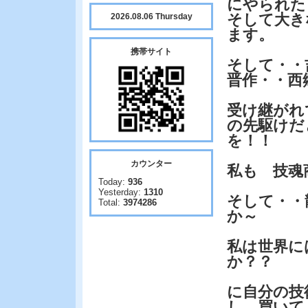
にやられた
そして大き
2026.08.06 Thursday
ます。
携帯サイト
そして・・
晋作・・西
受け継がれ
の先駆けだ
を！！
カウンター
私も 技魂
Today:
936
Yesterday:
1310
そして・・
Total:
3974286
か～
私は世界に
か？？
に自分の技
し、買いて