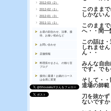
2012-03（2）
このままで
2012-02（1）
しかないん
2012-01（3）
2011-11（1）
このままで
へ・・間一
お昼の顔合わせ、法事、接
待、お食い初めなど
この話は・
お問い合わせ
しれません
ん・・
店舗情報
みんな自由
料理長やまさん の独り言
ブログ
です。でも
接待に最適！お鍋のコース
そして・・
は会席に変更
道場の師範
刀を抜かず
ないですか