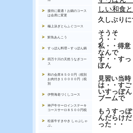
しい和食
接待に最適！お鍋のコース
は会席に変更
久しぶりに
極上泳ぎとらふぐコース
そうそ
鮮魚あんこう
う・・
私・・得意
すっぽん料理～すっぽん鍋
なんで
す・・すっ
四万十川の天然うなぎコー
ス
ぽん
和の会席８５００円（税別
見習い当時
お肉付き１００００円（税
は・・すご
別
いすっぽん
伊勢海老づくしコース
ブームで
神戸牛サーロインステーキ
もうすっぽ
コースサーロ８５００円税
んだらけだ
松坂牛すきやき しゃぶしゃ
った・・
ぶ。