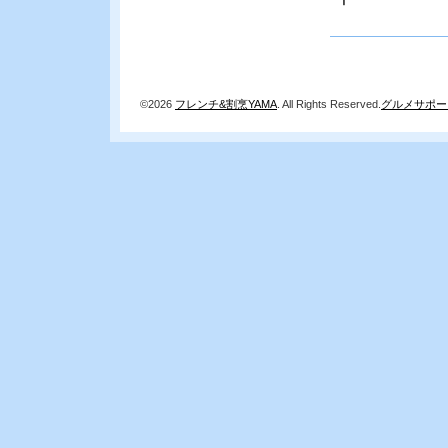
「
©2026
フレンチ&割烹YAMA
. All Rights Reserved.
グルメサポー