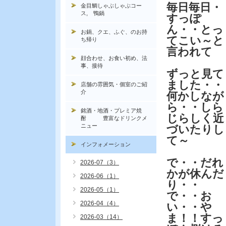
毎日毎日・
金目鯛しゃぶしゃぶコー
ス, 鴨鍋
すっぽ
ん・・とっ
お鍋、クエ、ふぐ、のお持
てこい～と
ち帰り
言われて
顔合わせ、お食い初め、法
事、接待
ずっと見て
ました・・
店舗の雰囲気・個室のご紹
介
何かしなが
ら・・しら
銘酒・地酒・プレミア焼
じらしく近
酎 豊富なドリンクメ
ニュー
づいたりし
て～
インフォメーション
で・・だれ
2026-07（3）
かが休んだ
2026-06（1）
り・・
2026-05（1）
で・・お
2026-04（4）
い・・や
ま！！すっ
2026-03（14）