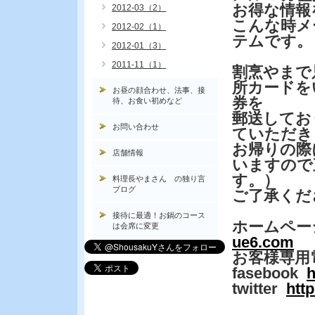
お得な情報
2012-03（2）
こんな時メ
2012-02（1）
テムです。
2012-01（3）
2011-11（1）
割烹やまで
所カードを
お昼の顔合わせ、法事、接
券を
待、お食い初めなど
郵送してお
お問い合わせ
ていただき
お帰りの際
店舗情報
いますので
す。）
料理長やまさん の独り言
ブログ
ご了承くだ
接待に最適！お鍋のコース
ホームペー
は会席に変更
ue6.com
お客様専用
fasebook
h
twitter
htt