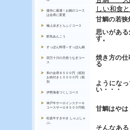
しい和食と
接待に最適！お鍋のコース
は会席に変更
甘鯛の若狭
極上泳ぎとらふぐコース
思いがある
鮮魚あんこう
す。
すっぽん料理～すっぽん鍋
焼き方の仕
四万十川の天然うなぎコー
ス
る
和の会席８５００円（税別
お肉付き１００００円（税
ようになっ
別
い・・・
伊勢海老づくしコース
神戸牛サーロインステーキ
甘鯛はやは
コースサーロ８５００円税
松坂牛すきやき しゃぶしゃ
ぶ。
そんなある