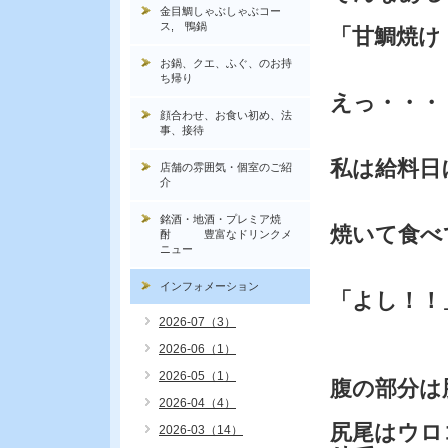
金目鯛しゃぶしゃぶコー
ス, 鴨鍋
「甘鯛焼け
お鍋、クエ、ふぐ、のお持
ち帰り
えっ・・・
顔合わせ、お食い初め、法
事、接待
私は給料日
店舗の雰囲気・個室のご紹
介
銘酒・地酒・プレミア焼
焼いて食べ
酎 豊富なドリンクメ
ニュー
インフォメーション
「よし！！
2026-07（3）
2026-06（1）
2026-05（1）
腹の部分は
2026-04（4）
尻尾はウロ
2026-03（14）