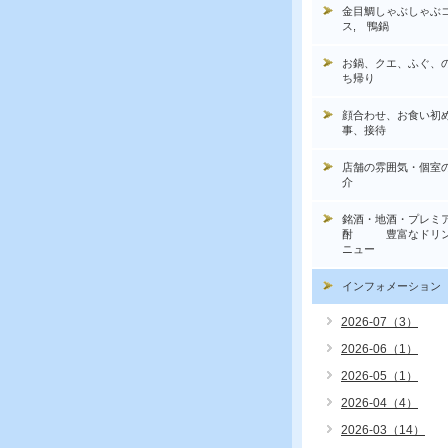
金目鯛しゃぶしゃぶ
ス, 鴨鍋
お鍋、クエ、ふぐ、
ち帰り
顔合わせ、お食い初
事、接待
店舗の雰囲気・個室
介
銘酒・地酒・プレミ
酎 豊富なドリン
ニュー
インフォメーション
2026-07（3）
2026-06（1）
2026-05（1）
2026-04（4）
2026-03（14）