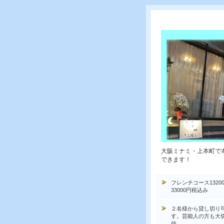
大阪ミナミ・上本町で
できます！
フレンチコース1320
33000円税込み
２名様から貸し切り
す。芸能人の方も大
待