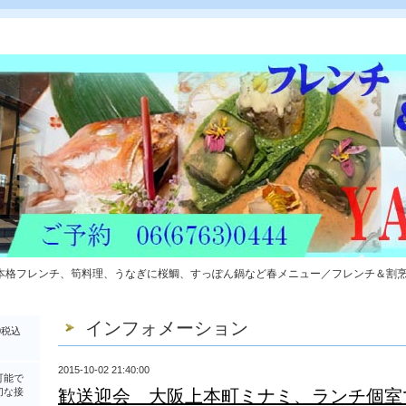
本格フレンチ、筍料理、うなぎに桜鯛、すっぽん鍋など春メニュー／フレンチ＆割
インフォメーション
0税込
2015-10-02 21:40:00
可能で
切な接
歓送迎会 大阪上本町ミナミ、ランチ個室