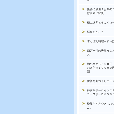
接待に最適！お鍋の
は会席に変更
極上泳ぎとらふぐコ
鮮魚あんこう
すっぽん料理～すっ
四万十川の天然うな
ス
和の会席８５００円
お肉付き１００００
別
伊勢海老づくしコー
神戸牛サーロインス
コースサーロ８５０
松坂牛すきやき しゃ
ぶ。