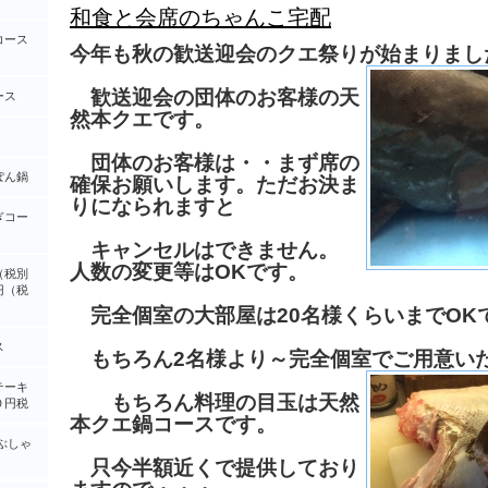
和食と会席のちゃんこ宅配
コース
今年も秋の歓送迎会のクエ祭りが始まりまし
歓送迎会の団体のお客様の天
ース
然本クエです。
団体のお客様は・・まず席の
ぽん鍋
確保お願いします。ただお決ま
りになられますと
ぎコー
キャンセルはできません。
人数の変更等はOKです。
（税別
円（税
完全個室の大部屋は20名様くらいまでOK
ス
もちろん2名様より～完全個室でご用意い
テーキ
もちろん料理の目玉は天然
０円税
本クエ鍋コースです。
ぶしゃ
只今半額近くで提供しており