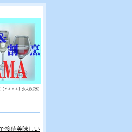
烹【ＹＡＭＡ】少人数貸切
で接待美味しい