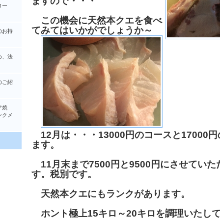
ますので・・・
コー
この機会に天然本クエを食べ
てみてはいかがでしょうか～
のお持
め、法
のご紹
ア焼
クメ
12月は・・・13000円のコースと17000
ます。
11月末まで7500円と9500円にさせてい
す。税別です。
天然本クエにもランクがあります。
ホント極上15キロ～20キロを調理いたし