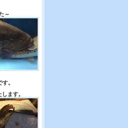
た～
です。
たします。