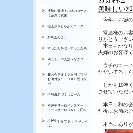
美味しい和
接待に最適！お鍋のコース
は会席に変更
今年もお節の
極上泳ぎとらふぐコース
常連様のお客
鮮魚あんこう
りがとうござ
本日もかなり
すっぽん料理～すっぽん鍋
夫婦のお客様
四万十川の天然うなぎコー
ス
ウチのコース
ただいてるく
和の会席８５００円（税別
お肉付き１００００円（税
別
しかも10年
させていただ
伊勢海老づくしコース
本日も和の会
神戸牛サーロインステーキ
コースサーロ８５００円税
た後にお節の
松坂牛すきやき しゃぶしゃ
本当にありが
ぶ。