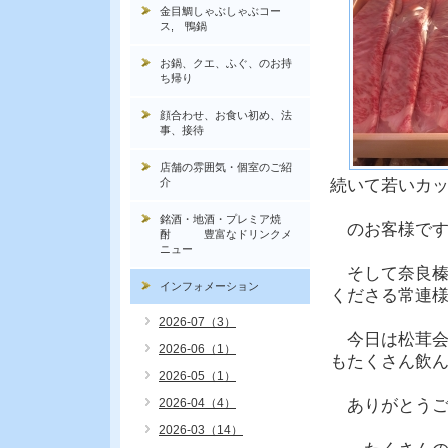
金目鯛しゃぶしゃぶコー
ス, 鴨鍋
お鍋、クエ、ふぐ、のお持
ち帰り
顔合わせ、お食い初め、法
事、接待
店舗の雰囲気・個室のご紹
介
続いて若いカ
銘酒・地酒・プレミア焼
のお客様です
酎 豊富なドリンクメ
ニュー
そして奈良榛
インフォメーション
くださる常連
2026-07（3）
今日は松茸会
2026-06（1）
もたくさん飲
2026-05（1）
2026-04（4）
ありがとうご
2026-03（14）