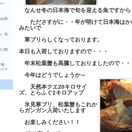
コー
なんせ冬の日本海で旬を迎える魚ですから
のお持
たださすがに・・年が明けて日本海はか
みたいで
め、法
寒ブリらしくなっております。
のご紹
本日も入荷しておりますので・・・
年末松葉蟹も高騰しておりましたので・・
ア焼
クメ
今年はどうでしょうか～
天然本クエ20キロサイ
ズ、とらふぐ2キロアップ
氷見寒ブリ、松葉蟹もこれか
らガンガン入荷いたします
お楽しみください！！