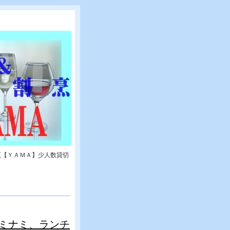
烹【ＹＡＭＡ】少人数貸切
ミナミ、ランチ