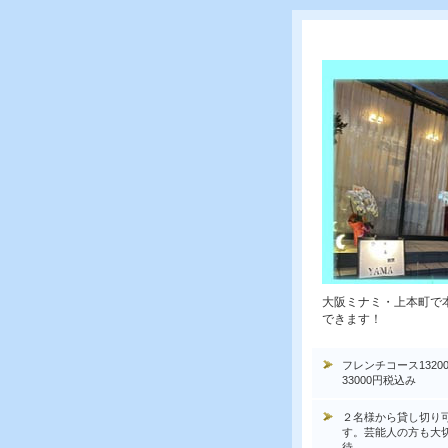
大阪ミナミ・上本町で
できます！
フレンチコース1320
33000円税込み
２名様から貸し切り
す。芸能人の方も大
待