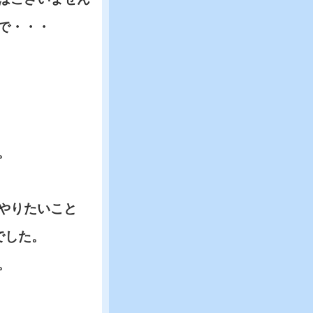
で・・・
。
やりたいこと
でした。
。