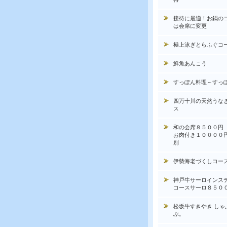
接待に最適！お鍋の
は会席に変更
極上泳ぎとらふぐコ
鮮魚あんこう
すっぽん料理～すっ
四万十川の天然うな
ス
和の会席８５００円
お肉付き１００００
別
伊勢海老づくしコー
神戸牛サーロインス
コースサーロ８５０
松坂牛すきやき しゃ
ぶ。