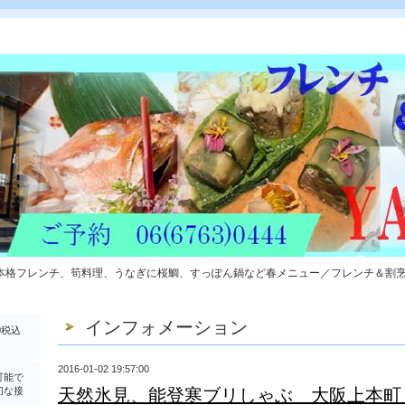
本格フレンチ、筍料理、うなぎに桜鯛、すっぽん鍋など春メニュー／フレンチ＆割
インフォメーション
0税込
2016-01-02 19:57:00
可能で
切な接
天然氷見、能登寒ブリしゃぶ 大阪上本町