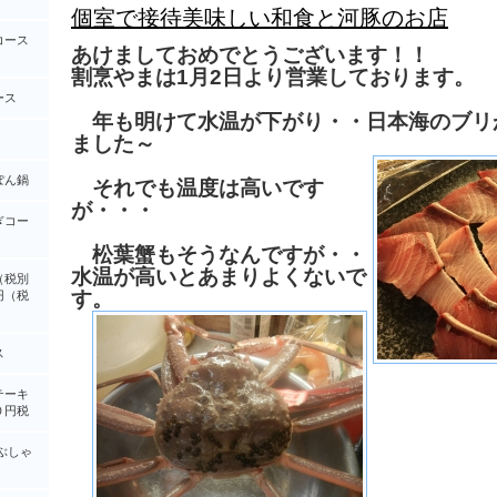
個室で接待美味しい和食と河豚のお店
コース
あけましておめでとうございます！！
割烹やまは1月2日より営業しております。
ース
年も明けて水温が下がり・・日本海のブリ
ました～
ぽん鍋
それでも温度は高いです
が・・・
ぎコー
松葉蟹もそうなんですが・・
水温が高いとあまりよくないで
（税別
す。
円（税
ス
テーキ
０円税
ぶしゃ