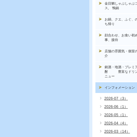
金目鯛しゃぶしゃぶ
ス, 鴨鍋
お鍋、クエ、ふぐ、
ち帰り
顔合わせ、お食い初
事、接待
店舗の雰囲気・個室
介
銘酒・地酒・プレミ
酎 豊富なドリン
ニュー
インフォメーション
2026-07（3）
2026-06（1）
2026-05（1）
2026-04（4）
2026-03（14）