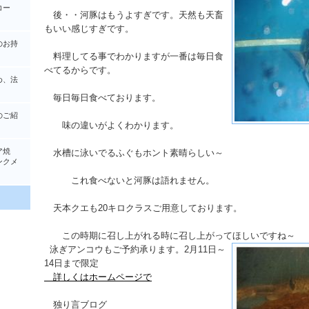
コー
後・・河豚はもうよすぎです。天然も天畜
もいい感じすぎです。
のお持
料理してる事でわかりますが一番は毎日食
べてるからです。
め、法
毎日毎日食べております。
のご紹
味の違いがよくわかります。
ア焼
水槽に泳いでるふぐもホント素晴らしい～
クメ
これ食べないと河豚は語れません。
天本クエも20キロクラスご用意しております。
この時期に召し上がれる時に召し上がってほしいですね～
泳ぎアンコウもご予約承ります。2月11日～
14日まで限定
詳しくはホームページで
独り言ブログ