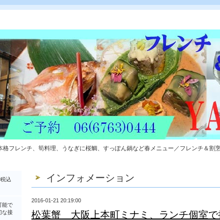
本格フレンチ、筍料理、うなぎに桜鯛、すっぽん鍋など春メニュー／フレンチ＆割
インフォメーション
0税込
2016-01-21 20:19:00
可能で
切な接
松葉蟹 大阪上本町ミナミ、ランチ個室で