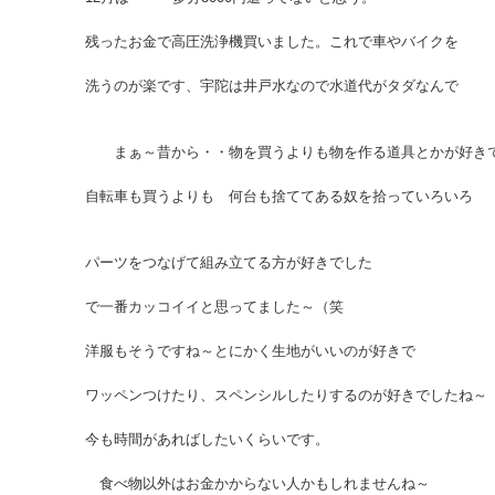
残ったお金で高圧洗浄機買いました。これで車やバイクを
洗うのが楽です、宇陀は井戸水なので水道代がタダなんで
まぁ～昔から・・物を買うよりも物を作る道具とかが好き
自転車も買うよりも 何台も捨ててある奴を拾っていろいろ
パーツをつなげて組み立てる方が好きでした
で一番カッコイイと思ってました～（笑
洋服もそうですね～とにかく生地がいいのが好きで
ワッペンつけたり、スペンシルしたりするのが好きでしたね～
今も時間があればしたいくらいです。
食べ物以外はお金かからない人かもしれませんね～