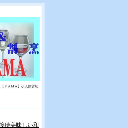
烹【ＹＡＭＡ】少人数貸切
接待美味しい和