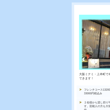
大阪ミナミ・上本町で
できます！
フレンチコース1320
33000円税込み
２名様から貸し切り
す。芸能人の方も大
待