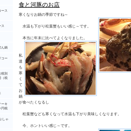
食と河豚のお店
コース
寒くなりお鍋の季節ですね～
ース
水温も下がり松葉蟹もいい感じ～です。
本当に年末に比べてよくなりました。
ぽん鍋
私
ぎコー
達
も
寒
（税別
円（税
く
て
お
ス
鍋
が食べたくなるし
テーキ
０円税
松葉蟹なども寒くなって水温も下がり美味しくなります。
ぶしゃ
今、ホントいい感じ～です。