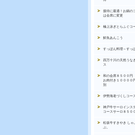
接待に最適！お鍋の
は会席に変更
極上泳ぎとらふぐコ
鮮魚あんこう
すっぽん料理～すっ
四万十川の天然うな
ス
和の会席８５００円
お肉付き１００００
別
伊勢海老づくしコー
神戸牛サーロインス
コースサーロ８５０
松坂牛すきやき しゃ
ぶ。