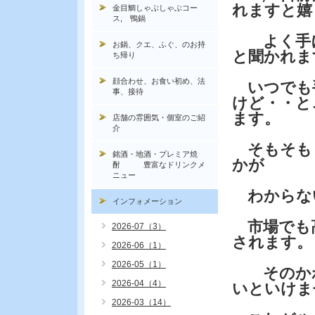
れますと嬉
金目鯛しゃぶしゃぶコー
ス, 鴨鍋
よく手に
お鍋、クエ、ふぐ、のお持
と聞かれま
ち帰り
顔合わせ、お食い初め、法
いつでも
事、接待
けど・・と
ます。
店舗の雰囲気・個室のご紹
介
そもそも
銘酒・地酒・プレミア焼
かが
酎 豊富なドリンクメ
ニュー
わからな
インフォメーション
市場でも高
2026-07（3）
されます。
2026-06（1）
2026-05（1）
そのかわ
2026-04（4）
いといけま
2026-03（14）