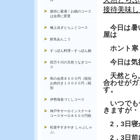
接待美味し
接待に最適！お鍋のコース
は会席に変更
今日は暑
極上泳ぎとらふぐコース
屋は
鮮魚あんこう
ホント寒
すっぽん料理～すっぽん鍋
今日は気
四万十川の天然うなぎコー
ス
天然とら
和の会席８５００円（税別
合わせがガ
お肉付き１００００円（税
す。
別
伊勢海老づくしコース
いつでも
きますが・
神戸牛サーロインステーキ
コースサーロ８５００円税
2，3日寝
松坂牛すきやき しゃぶしゃ
ぶ。
2，3日前