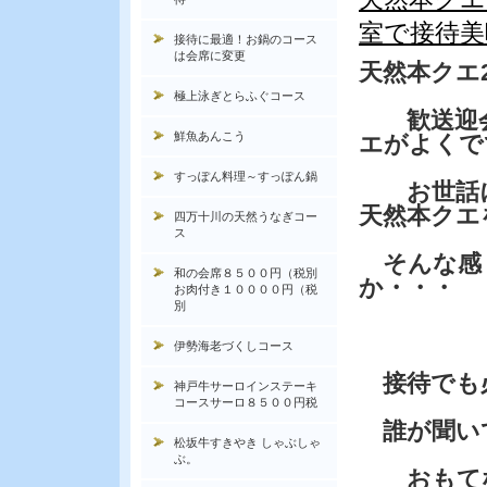
室で接待美
接待に最適！お鍋のコース
は会席に変更
天然本クエ
極上泳ぎとらふぐコース
歓送迎会
鮮魚あんこう
エがよくで
すっぽん料理～すっぽん鍋
お世話に
天然本クエ
四万十川の天然うなぎコー
ス
そんな感
和の会席８５００円（税別
か・・・
お肉付き１００００円（税
別
伊勢海老づくしコース
接待でも
神戸牛サーロインステーキ
コースサーロ８５００円税
誰が聞い
松坂牛すきやき しゃぶしゃ
ぶ。
おもてな