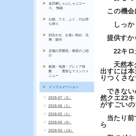
金目鯛しゃぶしゃぶコー
ス, 鴨鍋
この機会
お鍋、クエ、ふぐ、のお持
しっかり寝
ち帰り
顔合わせ、お食い初め、法
提供すか
事、接待
22キロ
店舗の雰囲気・個室のご紹
介
天然本ク
銘酒・地酒・プレミア焼
出すには本
酎 豊富なドリンクメ
ニュー
りつくさな
インフォメーション
できない
然クエ22
2026-07（3）
がすごいの
2026-06（1）
2026-05（1）
当たり前
2026-04（4）
ら
2026-03（14）