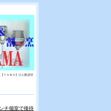
烹【ＹＡＭＡ】少人数貸切
ンチ個室で接待