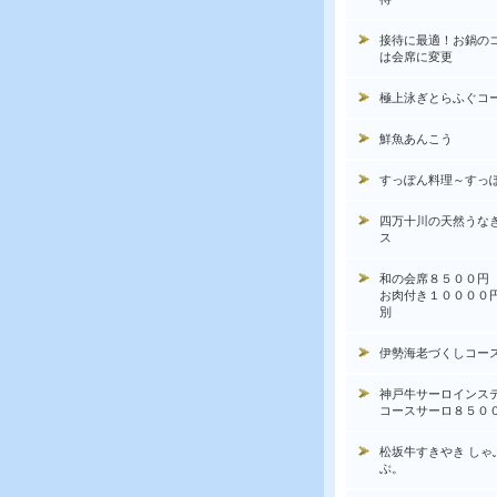
接待に最適！お鍋の
は会席に変更
極上泳ぎとらふぐコ
鮮魚あんこう
すっぽん料理～すっ
四万十川の天然うな
ス
和の会席８５００円
お肉付き１００００
別
伊勢海老づくしコー
神戸牛サーロインス
コースサーロ８５０
松坂牛すきやき しゃ
ぶ。