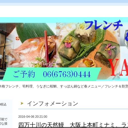
本格フレンチ、筍料理、うなぎに桜鯛、すっぽん鍋など春メニュー／フレンチ＆割
インフォメーション
0税込
2016-04-06 20:21:00
可能で
切な接
四万十川の天然鰻 大阪上本町ミナミ、ラ