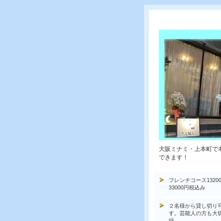
大阪ミナミ・上本町で
できます！
フレンチコース1320
33000円税込み
２名様から貸し切り
す。芸能人の方も大
待