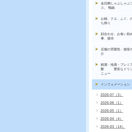
金目鯛しゃぶしゃぶ
ス, 鴨鍋
お鍋、クエ、ふぐ、
ち帰り
顔合わせ、お食い初
事、接待
店舗の雰囲気・個室
介
銘酒・地酒・プレミ
酎 豊富なドリン
ニュー
インフォメーション
2026-07（3）
2026-06（1）
2026-05（1）
2026-04（4）
2026-03（14）