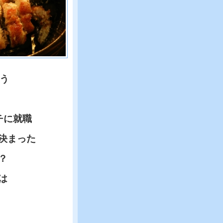
う
チに就職
決まった
？
は