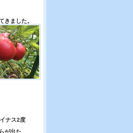
てきました。
イナス2度
らが出た