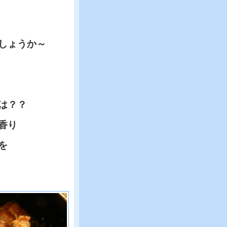
しょうか～
は？？
香り
を