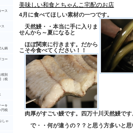
美味しい和食とちゃんこ宅配のお店
コース
4月に食べてほしい素材の一つです。
天然鰻・・本当に手に入りま
ース
せんから～夏になると
ほぼ関東に行きます。だから
ぽん鍋
こそ今食べてください！！
ぎコー
（税別
円（税
ス
テーキ
０円税
肉厚がすごい鰻です。四万十川天然鰻です
ぶしゃ
で・・何が違うの？？と思う方多いと思