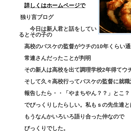
詳しくはホームページで
独り言ブログ
今日は新人君と話をしてい
るとその子の
高校のバスケの監督がウチの10年くらい通
常連さんだったことが判明
その新人は高校を出て調理学校2年得てウ
そして久々高校行ってバスケの監督に就職
報告したら・・「やまちやん？？」とこ？
でびっくりしたらしい。私もｓの先生達と
もうなんかいろいろ語り合った仲なので
びっくりでした。