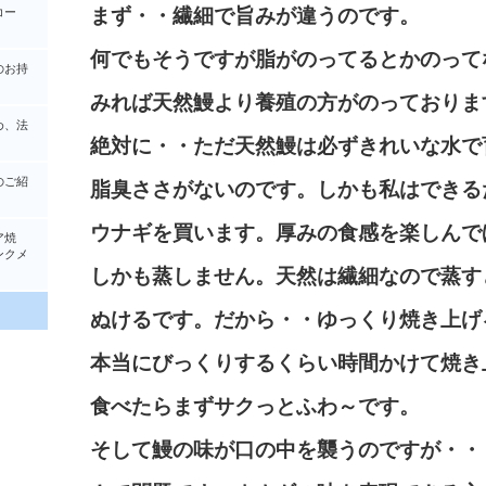
まず・・繊細で旨みが違うのです。
コー
何でもそうですが脂がのってるとかのって
のお持
みれば天然鰻より養殖の方がのっておりま
め、法
絶対に・・ただ天然鰻は必ずきれいな水で
のご紹
脂臭ささがないのです。しかも私はできる
ウナギを買います。厚みの食感を楽しんで
ア焼
クメ
しかも蒸しません。天然は繊細なので蒸す
ぬけるです。だから・・ゆっくり焼き上げ
本当にびっくりするくらい時間かけて焼き
食べたらまずサクっとふわ～です。
そして鰻の味が口の中を襲うのですが・・