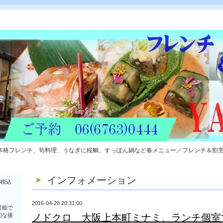
本格フレンチ、筍料理、うなぎに桜鯛、すっぽん鍋など春メニュー／フレンチ＆割
インフォメーション
0税込
2016-04-28 20:31:00
可能で
切な接
ノドクロ 大阪上本町ミナミ、ランチ個室