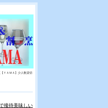
烹【ＹＡＭＡ】少人数貸切
で接待美味しい