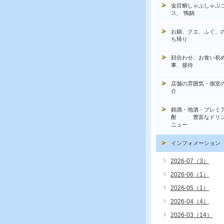
金目鯛しゃぶしゃぶ
ス, 鴨鍋
お鍋、クエ、ふぐ、
ち帰り
顔合わせ、お食い初
事、接待
店舗の雰囲気・個室
介
銘酒・地酒・プレミ
酎 豊富なドリン
ニュー
インフォメーション
2026-07（3）
2026-06（1）
2026-05（1）
2026-04（4）
2026-03（14）