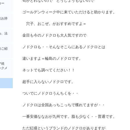
筍がとれないので どうしょうもないので
コー
ゴールデンウィーク中に来ていただけると助かります。
のお持
穴子、おこぜ。がおすすめですよ＝
め、法
金目も今のノドクロも大人気ですので
ノドクロも・・そんなそこらにあるノドクロとは
のご紹
違いますよ＝輪島のノドクロです。
ア焼
クメ
ネットでも調べてください！！
超手に入らないノドクロです。
ついでにノドクロうんちくを・・
ノドクロは全国あっちこっちで獲れてますが・・
一番安価ななおが九州です。脂も少なく・・普通です。
ただ紅瞳というブランドのノドクロがありますが