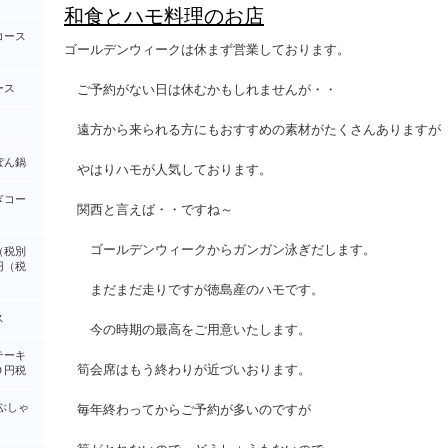
和食とハモ料理のお店
コース
ゴールデンウィークは休まず営業しております。
ース
ご予約がない日は休むかもしれませんが・・
遠方から来られる方にもおすすめの素材がたくさんありますが
ぽん鍋
やはりハモが人気しております。
ぎコー
関西と言えば・・ですね～
ゴールデンウィークからガンガン泳ぎだします。
（税別
円（税
まだまだ走りですが徳島産のハモです。
ス
今の時期の最高をご用意いたします。
テーキ
筍会席はもう終わりが近づいおります。
０円税
ぶしゃ
毎年終わってからご予約が多いのですが