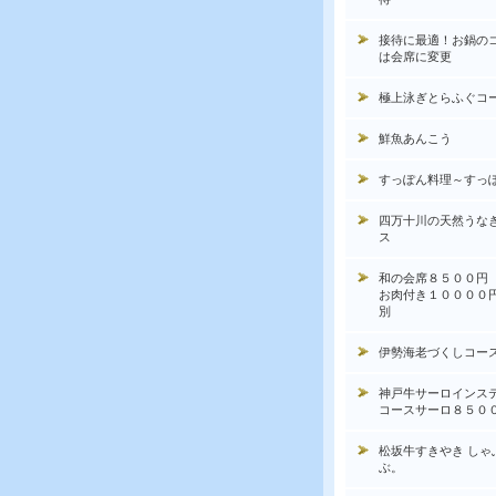
接待に最適！お鍋の
は会席に変更
極上泳ぎとらふぐコ
鮮魚あんこう
すっぽん料理～すっ
四万十川の天然うな
ス
和の会席８５００円
お肉付き１００００
別
伊勢海老づくしコー
神戸牛サーロインス
コースサーロ８５０
松坂牛すきやき しゃ
ぶ。