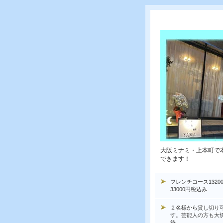
大阪ミナミ・上本町で
できます！
フレンチコース1320
33000円税込み
２名様から貸し切り
す。芸能人の方も大
待