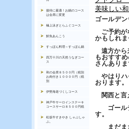
美味しい和
接待に最適！お鍋のコース
は会席に変更
ゴールデン
極上泳ぎとらふぐコース
ご予約が
鮮魚あんこう
かもしれま
すっぽん料理～すっぽん鍋
遠方から
もおすすめ
四万十川の天然うなぎコー
ス
さんありま
和の会席８５００円（税別
やはりハ
お肉付き１００００円（税
おります。
別
伊勢海老づくしコース
関西と言
神戸牛サーロインステーキ
ゴールデ
コースサーロ８５００円税
す。
松坂牛すきやき しゃぶしゃ
ぶ。
まだまだ