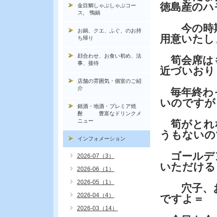
徳島産のハ
金目鯛しゃぶしゃぶコー
ス, 鴨鍋
今の時期
お鍋、クエ、ふぐ、のお持
用意いたし
ち帰り
顔合わせ、お食い初め、法
筍会席は
事、接待
近づいおり
店舗の雰囲気・個室のご紹
介
毎年終わ
いのですが
銘酒・地酒・プレミア焼
酎 豊富なドリンクメ
ニュー
筍がとれ
うもないの
インフォメーション
ゴールデ
2026-07（3）
いただける
2026-06（1）
2026-05（1）
穴子、お
2026-04（4）
ですよ＝
2026-03（14）