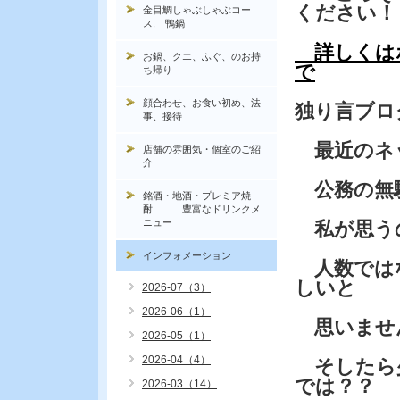
ください！
金目鯛しゃぶしゃぶコー
ス, 鴨鍋
詳しくは
お鍋、クエ、ふぐ、のお持
で
ち帰り
顔合わせ、お食い初め、法
独り言ブ
事、接待
最近のネ
店舗の雰囲気・個室のご紹
介
公務の無
銘酒・地酒・プレミア焼
酎 豊富なドリンクメ
ニュー
私が思う
インフォメーション
人数ではな
しいと
2026-07（3）
2026-06（1）
思いません
2026-05（1）
2026-04（4）
そしたら
では？？
2026-03（14）