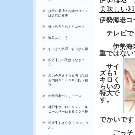
美味しい和
接待に最適！お鍋のコース
は会席に変更
伊勢海老コ
極上泳ぎとらふぐコース
テレビで
鮮魚あんこう
伊勢海老
すっぽん料理～すっぽん鍋
重ではない
四万十川の天然うなぎコー
ス
サイ
ズも1
和の会席８５００円（税別
キロく
お肉付き１００００円（税
らいの
別
特大で
伊勢海老づくしコース
す。
神戸牛サーロインステーキ
コースサーロ８５００円税
でかいです
松坂牛すきやき しゃぶしゃ
ぶ。
ごっそり