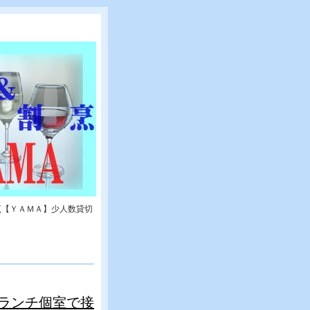
烹【ＹＡＭＡ】少人数貸切
ランチ個室で接