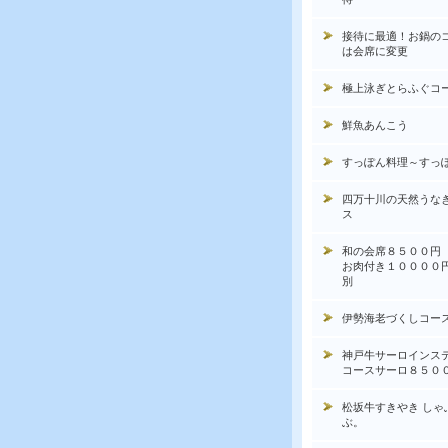
接待に最適！お鍋の
は会席に変更
極上泳ぎとらふぐコ
鮮魚あんこう
すっぽん料理～すっ
四万十川の天然うな
ス
和の会席８５００円
お肉付き１００００
別
伊勢海老づくしコー
神戸牛サーロインス
コースサーロ８５０
松坂牛すきやき しゃ
ぶ。