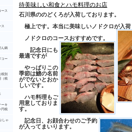
待美味しい和食とハモ料理のお店
コース
石川県ののどくろが入荷しております。
極上です。本当に美味しいノドクロが入荷
ース
ノドクロのコースおすすめです。
ぽん鍋
記念日にも
最適ですが
ぎコー
やっぱりこの
季節は鱧の名前
（税別
がでないとおか
円（税
しいです。
ス
ハモ料理もご
用意しておりま
テーキ
す。
０円税
記念日、お顔合わせのご予約
ぶしゃ
が入ってまいります。