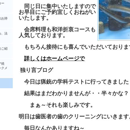
コー
同じ日に集中いたしますので
お早目にご予約宜しくおねがい
いたします。
のお持
会席料理も和洋折衷コースも
め、法
人気しております。
もちろん接待にも喜んでいただいておりま
のご紹
詳しくはホームページで
ア焼
クメ
独り言ブログ
今日は猟銃の学科テストに行ってきました
結果はまだわかりませんが・・半々かな？
まぁ～それも楽しみです。
明日は歯医者の歯のクリーニングにいきます
毎日なんかありますね～