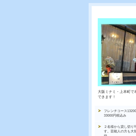
大阪ミナミ・上本町で
できます！
フレンチコース1320
33000円税込み
２名様から貸し切り
す。芸能人の方も大
待