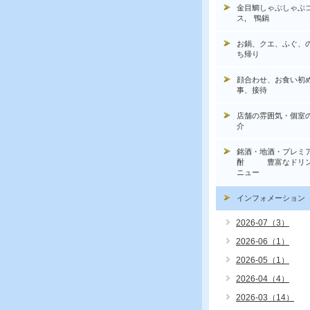
金目鯛しゃぶしゃぶ
ス, 鴨鍋
お鍋、クエ、ふぐ、
ち帰り
顔合わせ、お食い初
事、接待
店舗の雰囲気・個室
介
銘酒・地酒・プレミ
酎 豊富なドリン
ニュー
インフォメーション
2026-07（3）
2026-06（1）
2026-05（1）
2026-04（4）
2026-03（14）