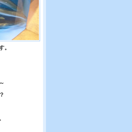
す。
～
？
。