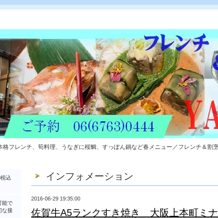
本格フレンチ、筍料理、うなぎに桜鯛、すっぽん鍋など春メニュー／フレンチ＆割
インフォメーション
0税込
2016-06-29 19:35:00
可能で
切な接
佐賀牛A5ランクすき焼き 大阪上本町ミ