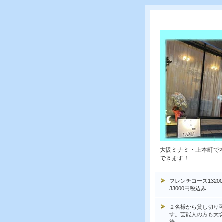
大阪ミナミ・上本町で
できます！
フレンチコース1320
33000円税込み
２名様から貸し切り
す。芸能人の方も大
待