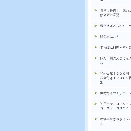
接待に最適！お鍋の
は会席に変更
極上泳ぎとらふぐコ
鮮魚あんこう
すっぽん料理～すっ
四万十川の天然うな
ス
和の会席８５００円
お肉付き１００００
別
伊勢海老づくしコー
神戸牛サーロインス
コースサーロ８５０
松坂牛すきやき しゃ
ぶ。