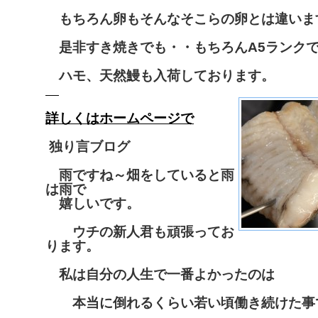
もちろん卵もそんなそこらの卵とは違いま
是非すき焼きでも・・もちろんA5ランク
ハモ、天然鰻も入荷しております。
詳しくはホームページで
独り言ブログ
雨ですね～畑をしていると雨
は雨で
嬉しいです。
ウチの新人君も頑張ってお
ります。
私は自分の人生で一番よかったのは
本当に倒れるくらい若い頃働き続けた事