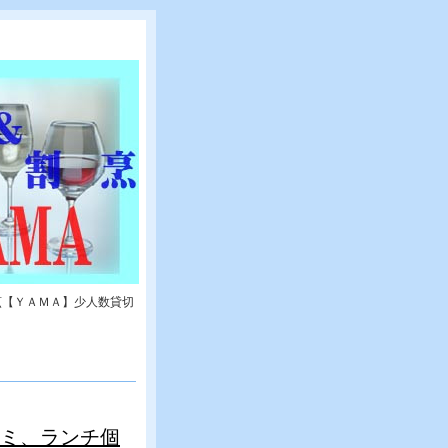
烹【ＹＡＭＡ】少人数貸切
ナミ、ランチ個