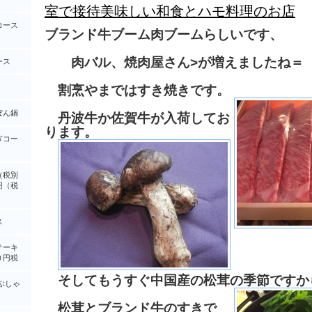
室で接待美味しい和食とハモ料理のお店
コース
ブランド牛ブーム肉ブームらしいです、
肉バル、焼肉屋さん>が増えましたね＝
ース
割烹やまではすき焼きです。
ぽん鍋
丹波牛か佐賀牛が入荷してお
ります。
ぎコー
（税別
円（税
ス
テーキ
０円税
そしてもうすぐ中国産の松茸の季節ですか
ぶしゃ
松茸とブランド牛のすきで