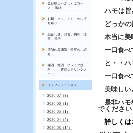
金目鯛しゃぶしゃぶコー
ス, 鴨鍋
ハモは旨
お鍋、クエ、ふぐ、のお持
どっかの
ち帰り
顔合わせ、お食い初め、法
本当に美味
事、接待
一口食べて
店舗の雰囲気・個室のご紹
介
と・・ハ
銘酒・地酒・プレミア焼
酎 豊富なドリンクメ
ニュー
一口食べ
インフォメーション
美味しい
2026-07（3）
是非ハモ
2026-06（1）
でください
2026-05（1）
2026-04（4）
詳しくは
2026-03（14）