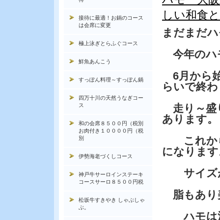
しい和食
接待に最適！お鍋のコース
は会席に変更
まだまだハ
極上泳ぎとらふぐコース
今年のハ
鮮魚あんこう
6月から始
すっぽん料理～すっぽん鍋
らいで終わ
四万十川の天然うなぎコー
ス
走り～盛
あります。
和の会席８５００円（税別
お肉付き１００００円（税
これから
別
になります
伊勢海老づくしコース
サイズが
神戸牛サーロインステーキ
コースサーロ８５００円税
脂もあり
松坂牛すきやき しゃぶしゃ
ぶ。
ハモは湯