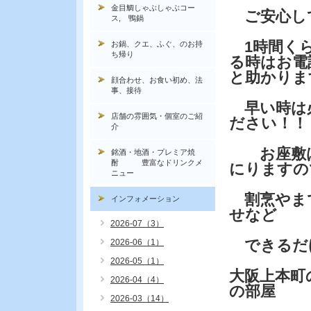
金目鯛しゃぶしゃぶコー
ご安心し
ス, 鴨鍋
1時間く
お鍋、クエ、ふぐ、のお持
ち帰り
る時はお電
と助かりま
顔合わせ、お食い初め、法
事、接待
早い時は
店舗の雰囲気・個室のご紹
ださい！！
介
お座敷は
銘酒・地酒・プレミア焼
酎 豊富なドリンクメ
にりますの
ニュー
割烹やまで
インフォメーション
せなど
2026-07（3）
できるだ
2026-06（1）
2026-05（1）
大阪上本町
2026-04（4）
の部屋
2026-03（14）