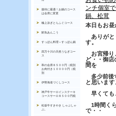
ンチ個室
接待に最適！お鍋のコース
は会席に変更
鍋、松茸
極上泳ぎとらふぐコース
本日もお昼
鮮魚あんこう
ありがと
す。
すっぽん料理～すっぽん鍋
四万十川の天然うなぎコー
お宮帰り
ス
ど・・御店
間を
和の会席８５００円（税別
お肉付き１００００円（税
別
多少前後
と思います
伊勢海老づくしコース
神戸牛サーロインステーキ
早くても、
コースサーロ８５００円税
1時間くら
松坂牛すきやき しゃぶしゃ
で・・
ぶ。