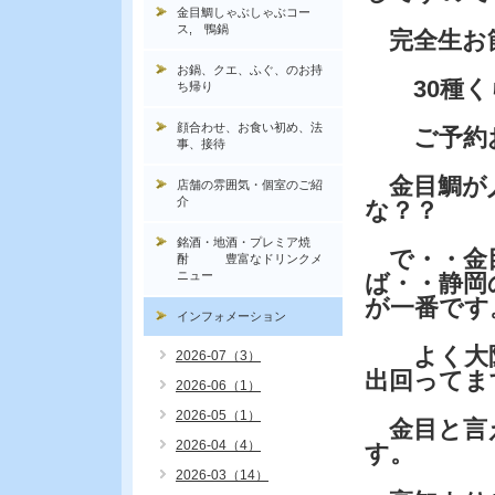
金目鯛しゃぶしゃぶコー
ス, 鴨鍋
完全生お
お鍋、クエ、ふぐ、のお持
30種く
ち帰り
顔合わせ、お食い初め、法
ご予約お
事、接待
金目鯛が
店舗の雰囲気・個室のご紹
介
な？？
銘酒・地酒・プレミア焼
で・・金
酎 豊富なドリンクメ
ニュー
ば・・静岡
が一番です
インフォメーション
よく大阪
2026-07（3）
出回ってま
2026-06（1）
2026-05（1）
金目と言
2026-04（4）
す。
2026-03（14）