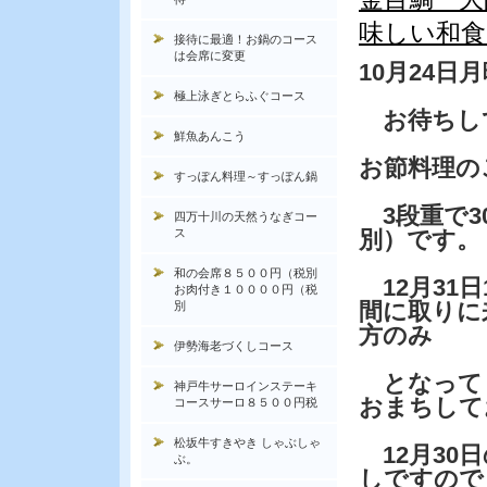
味しい和食
接待に最適！お鍋のコース
は会席に変更
10月24
極上泳ぎとらふぐコース
お待ちし
鮮魚あんこう
お節料理の
すっぽん料理～すっぽん鍋
3段重で30
四万十川の天然うなぎコー
ス
別）です。
和の会席８５００円（税別
12月31日
お肉付き１００００円（税
間に取りに
別
方のみ
伊勢海老づくしコース
となって
神戸牛サーロインステーキ
おまちして
コースサーロ８５００円税
松坂牛すきやき しゃぶしゃ
12月30
ぶ。
しですので