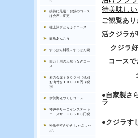
待美味しい
接待に最適！お鍋のコース
は会席に変更
ご観覧あり
極上泳ぎとらふぐコース
活クジラが
鮮魚あんこう
クジラ好
すっぽん料理～すっぽん鍋
コースで
四万十川の天然うなぎコー
ス
クジラ
和の会席８５００円（税別
お肉付き１００００円（税
別
●自家製さ
伊勢海老づくしコース
ラ
神戸牛サーロインステーキ
コースサーロ８５００円税
●クジラす
松坂牛すきやき しゃぶしゃ
ぶ。