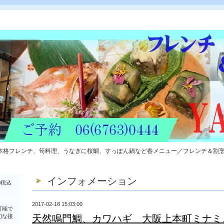
本格フレンチ、筍料理、うなぎに桜鯛、すっぽん鍋など春メニュー／フレンチ＆割
インフォメーション
0税込
2017-02-18 15:03:00
可能で
切な接
天然鳴門鯛、カワハギ 大阪上本町ミナミ