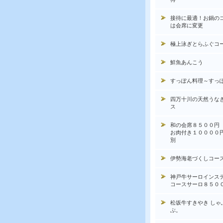
接待に最適！お鍋の
は会席に変更
極上泳ぎとらふぐコ
鮮魚あんこう
すっぽん料理～すっ
四万十川の天然うな
ス
和の会席８５００円
お肉付き１００００
別
伊勢海老づくしコー
神戸牛サーロインス
コースサーロ８５０
松坂牛すきやき しゃ
ぶ。