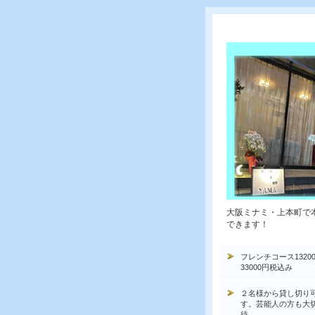
大阪ミナミ・上本町で
できます！
フレンチコース1320
33000円税込み
２名様から貸し切り
す。芸能人の方も大
待