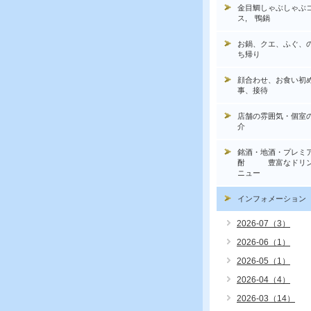
金目鯛しゃぶしゃぶ
ス, 鴨鍋
お鍋、クエ、ふぐ、
ち帰り
顔合わせ、お食い初
事、接待
店舗の雰囲気・個室
介
銘酒・地酒・プレミ
酎 豊富なドリン
ニュー
インフォメーション
2026-07（3）
2026-06（1）
2026-05（1）
2026-04（4）
2026-03（14）