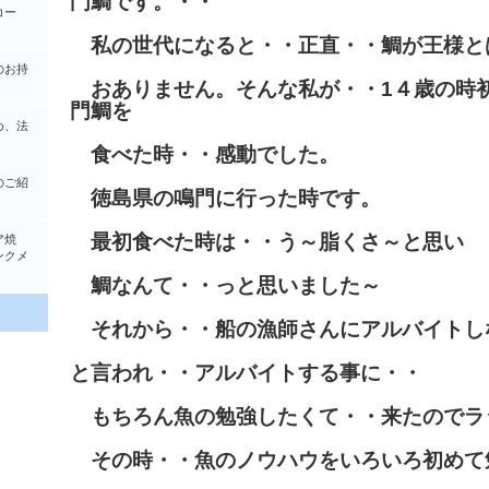
門鯛です。・・
コー
私の世代になると・・正直・・鯛が王様と
のお持
おありません。そんな私が・・1４歳の時
門鯛を
め、法
食べた時・・感動でした。
のご紹
徳島県の鳴門に行った時です。
最初食べた時は・・う～脂くさ～と思い
ア焼
クメ
鯛なんて・・っと思いました～
それから・・船の漁師さんにアルバイトし
と言われ・・アルバイトする事に・・
もちろん魚の勉強したくて・・来たのでラ
その時・・魚のノウハウをいろいろ初めて