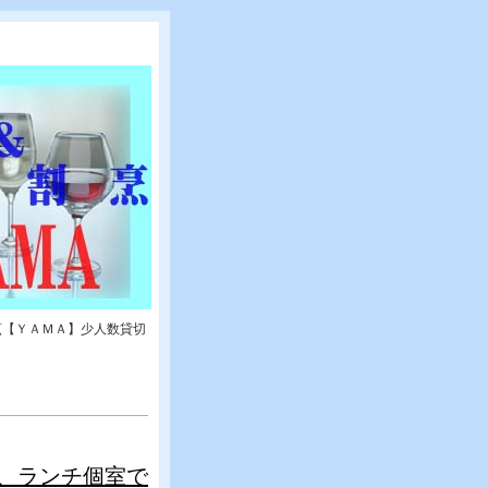
烹【ＹＡＭＡ】少人数貸切
、ランチ個室で