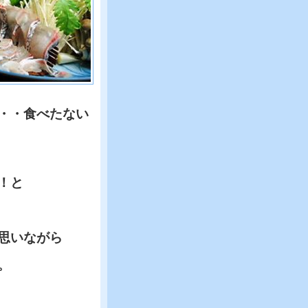
・・食べたない
！と
思いながら
。