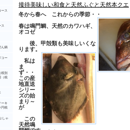
接待美味しい和食と天然ふぐと天然本クエ
コース
冬から春へ これからの季節・・
春は鳴門鯛、天然のカワハギ、
ース
オコゼ
後、甲殻類も美味しいくな
ぽん鍋
ります。
ぎコー
私は
ま
ず・・
（税別
この産
円（税
地直送
シリー
ス
ズの始
まり～
テーキ
が
０円税
この
ぶしゃ
天然鳴