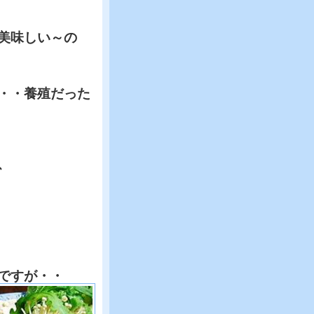
美味しい～の
・・養殖だった
、
ですが・・