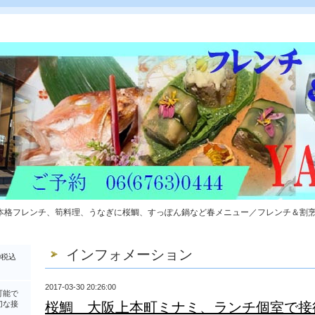
本格フレンチ、筍料理、うなぎに桜鯛、すっぽん鍋など春メニュー／フレンチ＆割
インフォメーション
0税込
2017-03-30 20:26:00
可能で
切な接
桜鯛 大阪上本町ミナミ、ランチ個室で接