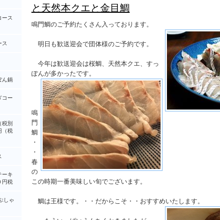
と天然本クエと金目鯛
コース
鳴門鯛のご予約たくさん入っております。
ース
明日も歓送迎会で団体様のご予約です。
今年は歓送迎会は桜鯛、天然本クエ、すっ
ぽんが多かったです。
ぽん鍋
ぎコー
鳴
門
（税別
円（税
鯛
・
・
ス
春
の
テーキ
この時期一番美味しい旬でございます。
０円税
ぶしゃ
鯛は王様です。・・だからこそ・・おすすめいたします。