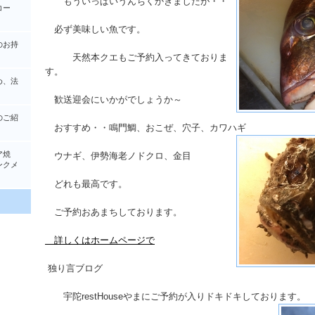
もういっぱいうんちくかきましたが・・
コー
必ず美味しい魚です。
のお持
天然本クエもご予約入ってきておりま
す。
め、法
歓送迎会にいかがでしょうか～
のご紹
おすすめ・・鳴門鯛、おこぜ、穴子、カワハギ
ア焼
ウナギ、伊勢海老ノドクロ、金目
クメ
どれも最高です。
ご予約おあまちしております。
詳しくはホームページで
独り言ブログ
宇陀restHouseやまにご予約が入りドキドキしております。