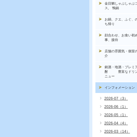
金目鯛しゃぶしゃぶ
ス, 鴨鍋
お鍋、クエ、ふぐ、
ち帰り
顔合わせ、お食い初
事、接待
店舗の雰囲気・個室
介
銘酒・地酒・プレミ
酎 豊富なドリン
ニュー
インフォメーション
2026-07（3）
2026-06（1）
2026-05（1）
2026-04（4）
2026-03（14）