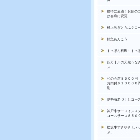
接待に最適！お鍋の
は会席に変更
極上泳ぎとらふぐコ
鮮魚あんこう
すっぽん料理～すっ
四万十川の天然うな
ス
和の会席８５００円
お肉付き１００００
別
伊勢海老づくしコー
神戸牛サーロインス
コースサーロ８５０
松坂牛すきやき しゃ
ぶ。