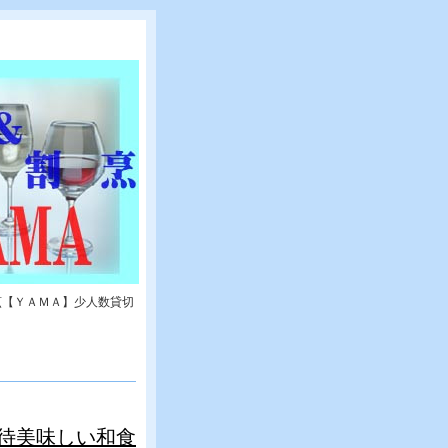
烹【ＹＡＭＡ】少人数貸切
待美味しい和食