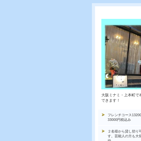
大阪ミナミ・上本町で
できます！
フレンチコース1320
33000円税込み
２名様から貸し切り
す。芸能人の方も大
待