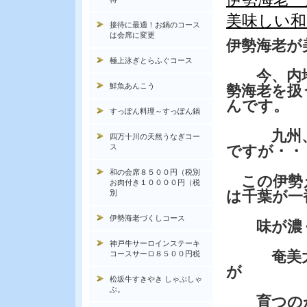
美味しい和
接待に最適！お鍋のコース
は会席に変更
伊勢海老が
極上泳ぎとらふぐコース
今、内地
鮮魚あんこう
勢海老を扱
んです。
すっぽん料理～すっぽん鍋
九州、
四万十川の天然うなぎコー
ス
ですが・・
和の会席８５００円（税別
この伊勢
お肉付き１００００円（税
は千葉が一
別
伊勢海老づくしコース
味が濃く
神戸牛サーロインステーキ
奄美大島
コースサーロ８５００円税
が
松坂牛すきやき しゃぶしゃ
ぶ。
育つのが