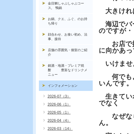
金目鯛しゃぶしゃぶコー
ス, 鴨鍋
大きけれ
お鍋、クエ、ふぐ、のお持
海辺でバ
ち帰り
のですが・
顔合わせ、お食い初め、法
事、接待
お店で扱
に向かあっ
店舗の雰囲気・個室のご紹
介
いけませ
銘酒・地酒・プレミア焼
酎 豊富なドリンクメ
ニュー
何でもよ
いんです。
インフォメーション
生きてい
2026-07（3）
でなく
2026-06（1）
2026-05（1）
なぜなら
2026-04（4）
ん。
2026-03（14）