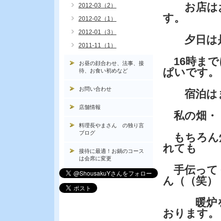
お店はお
2012-03（2）
す。
2012-02（1）
2012-01（3）
夕日は是
2011-11（1）
16時まで
お昼の顔合わせ、法事、接
ぱいです。
待、お食い初めなど
お問い合わせ
宿泊はま
店舗情報
私の畑・
料理長やまさん の独り言
ブログ
もちろん
れても
接待に最適！お鍋のコース
は会席に変更
手伝って
ん（（笑）
暖炉をつ
おります。