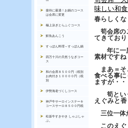
味しい和食
接待に最適！お鍋のコース
は会席に変更
春らしくな
極上泳ぎとらふぐコース
筍会席の
鮮魚あんこう
てきており
すっぽん料理～すっぽん鍋
年に一度
素材ですね
四万十川の天然うなぎコー
ス
まあ＝そ
和の会席８５００円（税別
食べる事に
お肉付き１００００円（税
ますが・・
別
伊勢海老づくしコース
筍という
えぐみと香
神戸牛サーロインステーキ
コースサーロ８５００円税
三位一体
松坂牛すきやき しゃぶしゃ
ぶ。
このえぐ