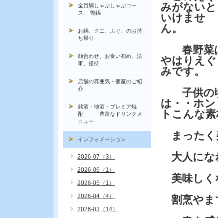
みがないと
金目鯛しゃぶしゃぶコー
ス, 鴨鍋
いけませ
ん。
お鍋、クエ、ふぐ、のお持
ち帰り
春野菜
顔合わせ、お食い初め、法
やはりえぐ
事、接待
みです。
店舗の雰囲気・個室のご紹
介
子供の
は・・ホン
銘酒・地酒・プレミア焼
トこんな素
酎 豊富なドリンクメ
ニュー
まったく
インフォメーション
大人にな
2026-07（3）
2026-06（1）
美味しく
2026-05（1）
2026-04（4）
割烹やま
2026-03（14）