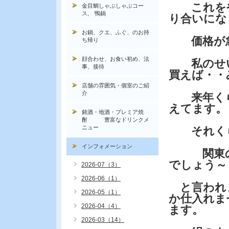
これをや
金目鯛しゃぶしゃぶコー
ス, 鴨鍋
り合いにな
お鍋、クエ、ふぐ、のお持
価格が急
ち帰り
顔合わせ、お食い初め、法
私のせい
事、接待
買えば・・
店舗の雰囲気・個室のご紹
介
来年くら
えてます。
銘酒・地酒・プレミア焼
酎 豊富なドリンクメ
ニュー
それくら
インフォメーション
関東の方
でしょう～
2026-07（3）
2026-06（1）
と言われ
2026-05（1）
か仕入れま
2026-04（4）
ます。
2026-03（14）