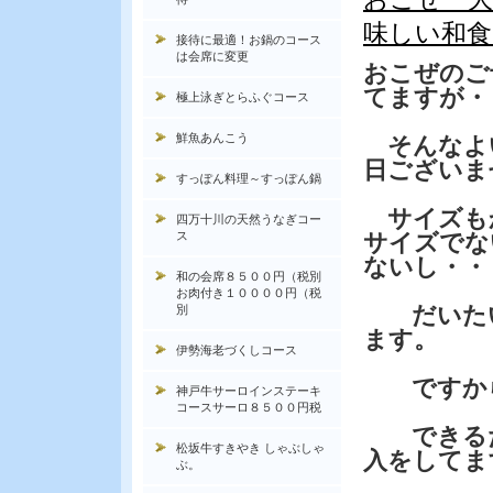
味しい和食
接待に最適！お鍋のコース
は会席に変更
おこぜのご
てますが・
極上泳ぎとらふぐコース
鮮魚あんこう
そんなよ
日ございま
すっぽん料理～すっぽん鍋
サイズも
四万十川の天然うなぎコー
ス
サイズでな
ないし・・
和の会席８５００円（税別
お肉付き１００００円（税
だいたい
別
ます。
伊勢海老づくしコース
ですから
神戸牛サーロインステーキ
コースサーロ８５００円税
できるだ
松坂牛すきやき しゃぶしゃ
入をしてま
ぶ。