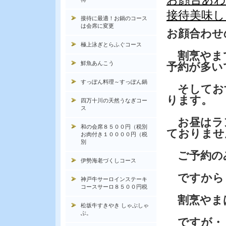
接待美味し
接待に最適！お鍋のコース
は会席に変更
お顔合わせ
極上泳ぎとらふぐコース
割烹やま
鮮魚あんこう
予約が多い
すっぽん料理～すっぽん鍋
そしてお
ります。
四万十川の天然うなぎコー
ス
お昼はラ
和の会席８５００円（税別
ておりませ
お肉付き１００００円（税
別
ご予約の
伊勢海老づくしコース
ですから
神戸牛サーロインステーキ
コースサーロ８５００円税
割烹やま
松坂牛すきやき しゃぶしゃ
ぶ。
ですが・