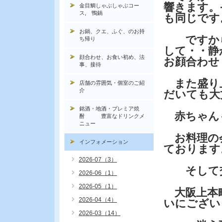
響きます。
金目鯛しゃぶしゃぶコー
ス, 鴨鍋
も同じです
お鍋、クエ、ふぐ、のお持
ですから
ち帰り
して・・静
顔合わせ、お食い初め、法
お顔合わせ
事、接待
また盛り
店舗の雰囲気・個室のご紹
介
だいても大
銘酒・地酒・プレミア焼
赤ちゃん
酎 豊富なドリンクメ
ニュー
お料理の会席
インフォメーション
ております
2026-07（3）
そして交
2026-06（1）
2026-05（1）
大阪上本町
2026-04（4）
いにござい
2026-03（14）