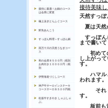
接待美味し
接待に最適！お鍋のコース
は会席に変更
天然すっぽ
極上泳ぎとらふぐコース
夏は天然
鮮魚あんこう
すっぽん
すっぽん料理～すっぽん鍋
まで書いて
四万十川の天然うなぎコー
ス
初めての
し上がって
和の会席８５００円（税別
す。
お肉付き１００００円（税
別
ハマルと
伊勢海老づくしコース
われます。
神戸牛サーロインステーキ
それくら
コースサーロ８５００円税
す。
松坂牛すきやき しゃぶしゃ
ぶ。
板前も昔