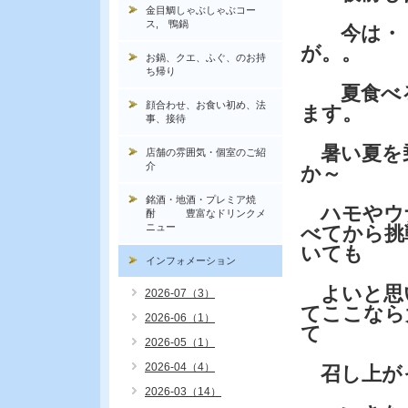
金目鯛しゃぶしゃぶコー
ス, 鴨鍋
今は・・
が。。
お鍋、クエ、ふぐ、のお持
ち帰り
夏食べる
顔合わせ、お食い初め、法
ます。
事、接待
暑い夏を
店舗の雰囲気・個室のご紹
介
か～
銘酒・地酒・プレミア焼
ハモやウ
酎 豊富なドリンクメ
ニュー
べてから挑
いても
インフォメーション
よいと思
2026-07（3）
てここなら
2026-06（1）
て
2026-05（1）
2026-04（4）
召し上が
2026-03（14）