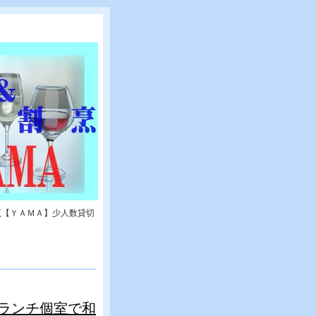
烹【ＹＡＭＡ】少人数貸切
ランチ個室で和