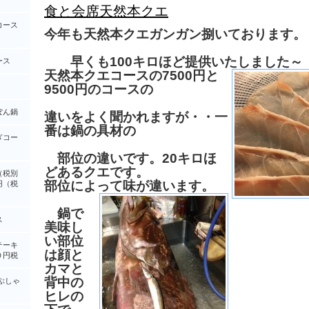
食と会席天然本クエ
コース
今年も天然本クエガンガン捌いております。
早くも100キロほど提供いたしました～
ース
天然本クエコースの7500円と
9500円のコースの
ぽん鍋
違いをよく聞かれますが・・一
番は鍋の具材の
ぎコー
部位の違いです。20キロほ
どあるクエです。
（税別
部位によって味が違います。
円（税
鍋で
ス
美味し
い部位
テーキ
は顔と
０円税
カマと
背中の
ぶしゃ
ヒレの