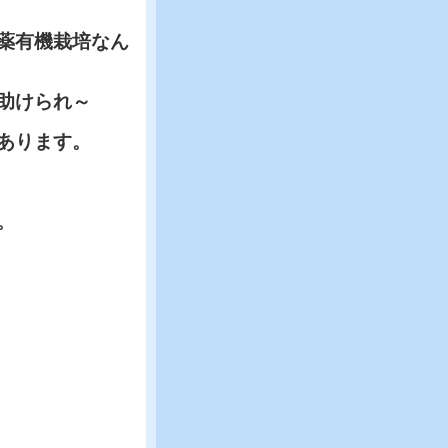
薬有機栽培なん
助けられ～
あります。
。