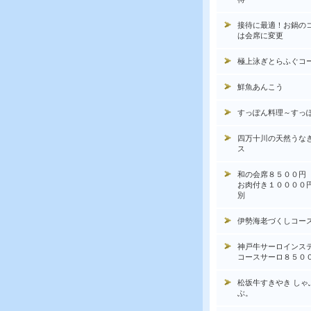
接待に最適！お鍋の
は会席に変更
極上泳ぎとらふぐコ
鮮魚あんこう
すっぽん料理～すっ
四万十川の天然うな
ス
和の会席８５００円
お肉付き１００００
別
伊勢海老づくしコー
神戸牛サーロインス
コースサーロ８５０
松坂牛すきやき しゃ
ぶ。