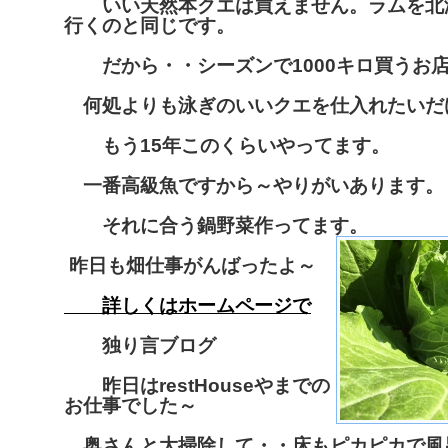
いい天然本クエは買えません。ラムを北
行くのと同じです。
だから・・シーズンで1000キロ買うお
何処よりも泳ぎのいいクエを仕入れたいだ
もう15年このくらいやってます。
一番高級魚ですから～やりがいあります。
それに合う鍋野菜作ってます。
昨日も畑仕事がんばったよ～
詳しくはホームページで
独り言ブログ
昨日はrestHouseやまでの
お仕事でした～
奥さんと大掃除して・・床もピカピカで風