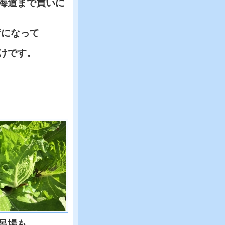
海道まで買いに
店になって
けです。
呂場も