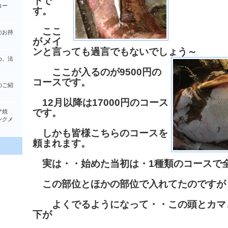
下で
コー
す。
ここ
のお持
がメイ
ンと言っても過言でもないでしょう～
め、法
ここが入るのが9500円の
コースです。
のご紹
12月以降は17000円のコース
です。
ア焼
クメ
しかも皆様こちらのコースを
頼まれます。
実は・・始めた当初は・1種類のコースで
この部位とほかの部位で入れてたのですが
よくでるようになって・・この頭とカマ
下が