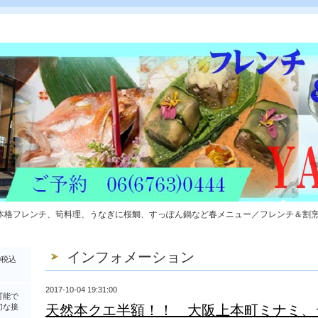
本格フレンチ、筍料理、うなぎに桜鯛、すっぽん鍋など春メニュー／フレンチ＆割
インフォメーション
0税込
2017-10-04 19:31:00
可能で
切な接
天然本クエ半額！！ 大阪上本町ミナミ、