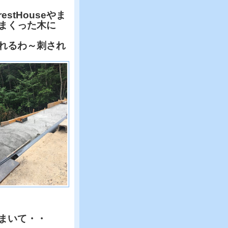
tHouseやま
まくった木に
れるわ～刺され
まいて・・