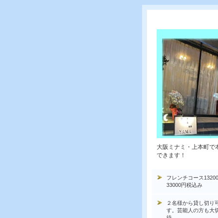
大阪ミナミ・上本町で
できます！
フレンチコース1320
33000円税込み
２名様から貸し切り
す。芸能人の方も大
待