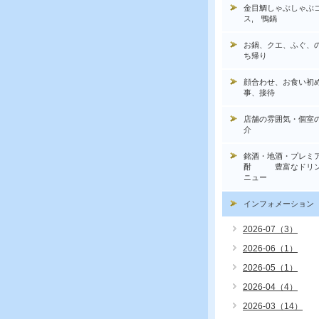
金目鯛しゃぶしゃぶ
ス, 鴨鍋
お鍋、クエ、ふぐ、
ち帰り
顔合わせ、お食い初
事、接待
店舗の雰囲気・個室
介
銘酒・地酒・プレミ
酎 豊富なドリン
ニュー
インフォメーション
2026-07（3）
2026-06（1）
2026-05（1）
2026-04（4）
2026-03（14）