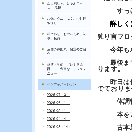
金目鯛しゃぶしゃぶコー
ス, 鴨鍋
すっぽん
お鍋、クエ、ふぐ、のお持
詳しくは
ち帰り
顔合わせ、お食い初め、法
独り言ブロ
事、接待
今年もホ
店舗の雰囲気・個室のご紹
介
最後まで
銘酒・地酒・プレミア焼
ります。
酎 豊富なドリンクメ
ニュー
昨日は休
インフォメーション
でておりま
2026-07（3）
体調管理
2026-06（1）
2026-05（1）
本をいっ
2026-04（4）
古本屋で
2026-03（14）