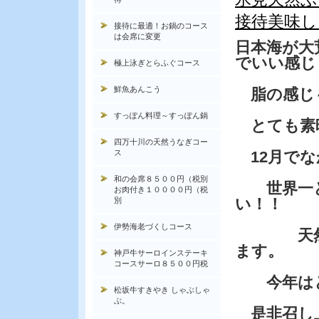
接待美味し
接待に最適！お鍋のコース
は会席に変更
日本海が大
でいい感じ
極上泳ぎとらふぐコース
鮮魚あんこう
脂の感じ
すっぽん料理～すっぽん鍋
とても素
四万十川の天然うなぎコー
ス
12月でな
和の会席８５００円（税別
世界一と
お肉付き１００００円（税
い！！
別
伊勢海老づくしコース
天然本ク
ます。
神戸牛サーロインステーキ
コースサーロ８５００円税
今年はと
松坂牛すきやき しゃぶしゃ
ぶ。
是非召し