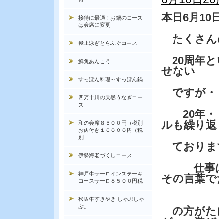
本日6月1
接待に最適！お鍋のコース
は会席に変更
たくさん
極上泳ぎとらふぐコース
20周年と
鮮魚あんこう
せない
すっぽん料理～すっぽん鍋
ですが・
四万十川の天然うなぎコー
ス
20年・・
ルも繰り返
和の会席８５００円（税別
お肉付き１００００円（税
別
ておりま
伊勢海老づくしコース
仕事は遊
神戸牛サーロインステーキ
その言葉で
コースサーロ８５００円税
松坂牛すきやき しゃぶしゃ
ぶ。
の方がた