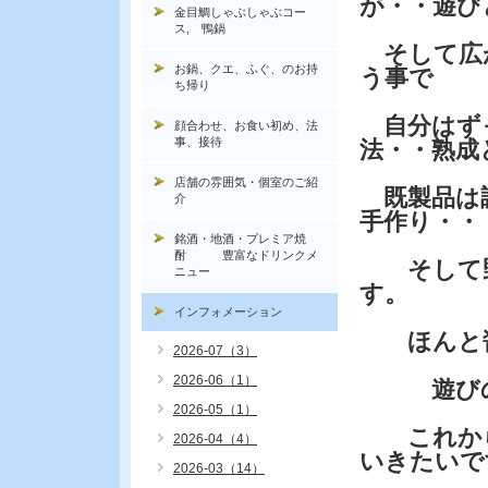
が・・遊び
金目鯛しゃぶしゃぶコー
ス, 鴨鍋
そして広が
お鍋、クエ、ふぐ、のお持
う事で
ち帰り
自分はずっ
顔合わせ、お食い初め、法
事、接待
法・・熟成
店舗の雰囲気・個室のご紹
既製品は調
介
手作り・・
銘酒・地酒・プレミア焼
酎 豊富なドリンクメ
そして野
ニュー
す。
インフォメーション
ほんと醤
2026-07（3）
2026-06（1）
遊びの幅
2026-05（1）
これから
2026-04（4）
いきたいで
2026-03（14）