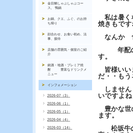
金目鯛しゃぶしゃぶコー
ス, 鴨鍋
私は暑く
お鍋、クエ、ふぐ、のお持
焼きもです
ち帰り
顔合わせ、お食い初め、法
なんか 
事、接待
年配の方
店舗の雰囲気・個室のご紹
介
す。
銘酒・地酒・プレミア焼
皆様いいま
酎 豊富なドリンクメ
ニュー
だ・・もう
インフォメーション
しません
いですよね
2026-07（3）
2026-06（1）
豊かな世
2026-05（1）
ます。
2026-04（4）
松坂牛の
2026-03（14）