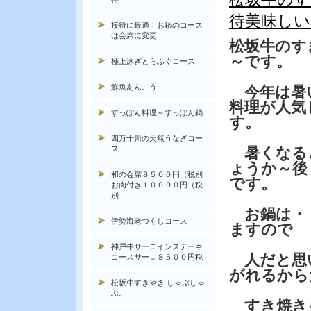
待美味しい
接待に最適！お鍋のコース
は会席に変更
松坂牛のす
～です。
極上泳ぎとらふぐコース
鮮魚あんこう
今年は暑
料理が人気
すっぽん料理～すっぽん鍋
す。
四万十川の天然うなぎコー
ス
暑くなる
ょうか～後
和の会席８５００円（税別
です。
お肉付き１００００円（税
別
お鍋は・・
伊勢海老づくしコース
ますので
神戸牛サーロインステーキ
人だと思い
コースサーロ８５００円税
がれるから
松坂牛すきやき しゃぶしゃ
ぶ。
すき焼き