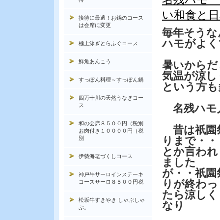
い和食と日
接待に最適！お鍋のコース
は会席に変更
毎年そうな
ハモがよく
極上泳ぎとらふぐコース
鮮魚あんこう
暑いからだ
気温が涼し
すっぽん料理～すっぽん鍋
という方も
四万十川の天然うなぎコー
ス
名残ハモ
和の会席８５００円（税別
昔は祇園
お肉付き１００００円（税
りまで・・
別
とか言われ
伊勢海老づくしコース
ました
が・・祇園
神戸牛サーロインステーキ
りが終わっ
コースサーロ８５００円税
たら涼しく
松坂牛すきやき しゃぶしゃ
なり
ぶ。