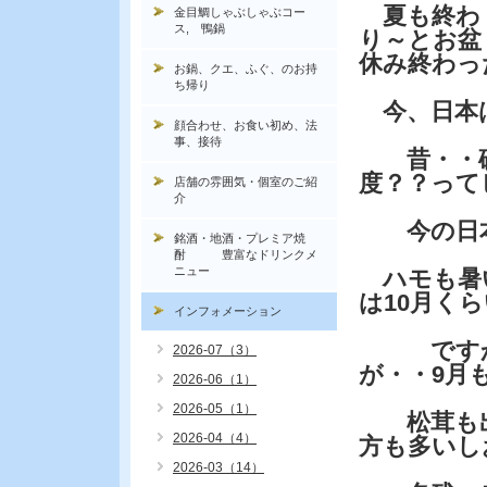
夏も終わ
金目鯛しゃぶしゃぶコー
ス, 鴨鍋
り～とお盆
休み終わっ
お鍋、クエ、ふぐ、のお持
ち帰り
今、日本は
顔合わせ、お食い初め、法
事、接待
昔・・砂漠
度？？って
店舗の雰囲気・個室のご紹
介
今の日本
銘酒・地酒・プレミア焼
酎 豊富なドリンクメ
ニュー
ハモも暑
は10月く
インフォメーション
ですから
2026-07（3）
が・・9月
2026-06（1）
2026-05（1）
松茸も出
2026-04（4）
方も多いし
2026-03（14）