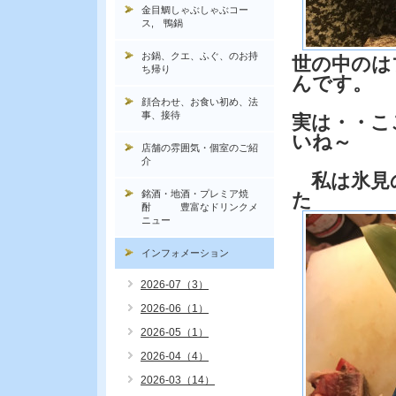
金目鯛しゃぶしゃぶコー
ス, 鴨鍋
お鍋、クエ、ふぐ、のお持
世の中のは
ち帰り
んです。
顔合わせ、お食い初め、法
事、接待
実は・・こ
いね～
店舗の雰囲気・個室のご紹
介
私は氷見の
銘酒・地酒・プレミア焼
た
酎 豊富なドリンクメ
ニュー
インフォメーション
2026-07（3）
2026-06（1）
2026-05（1）
2026-04（4）
2026-03（14）