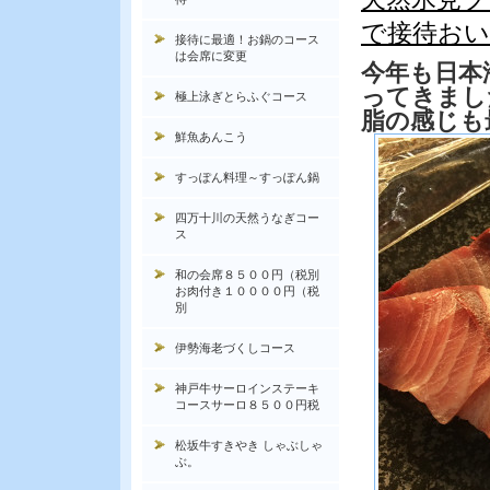
で接待お
接待に最適！お鍋のコース
は会席に変更
今年も日本
ってきまし
極上泳ぎとらふぐコース
脂の感じも
鮮魚あんこう
すっぽん料理～すっぽん鍋
四万十川の天然うなぎコー
ス
和の会席８５００円（税別
お肉付き１００００円（税
別
伊勢海老づくしコース
神戸牛サーロインステーキ
コースサーロ８５００円税
松坂牛すきやき しゃぶしゃ
ぶ。