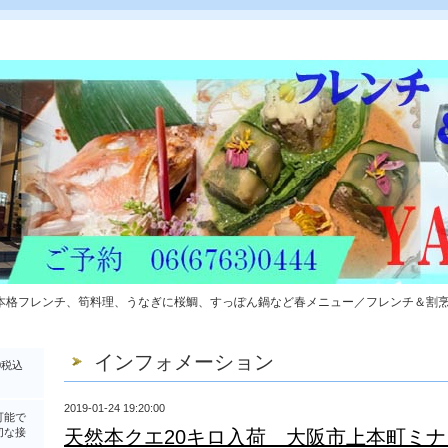
本格フレンチ、筍料理、うなぎに桜鯛、すっぽん鍋など春メニュー／フレンチ＆割
インフォメーション
0税込
2019-01-24 19:20:00
可能で
切な接
天然本クエ20キロ入荷 大阪市上本町ミ