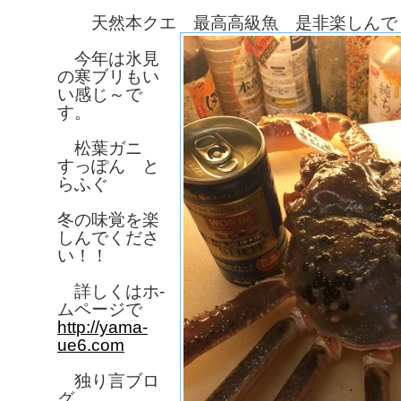
天然本クエ 最高高級魚 是非楽しんで
今年は氷見
の寒ブリもい
い感じ～で
す。
松葉ガニ
すっぽん と
らふぐ
冬の味覚を楽
しんでくださ
い！！
詳しくはホ-
ムページで
http://yama-
ue6.com
独り言ブロ
グ