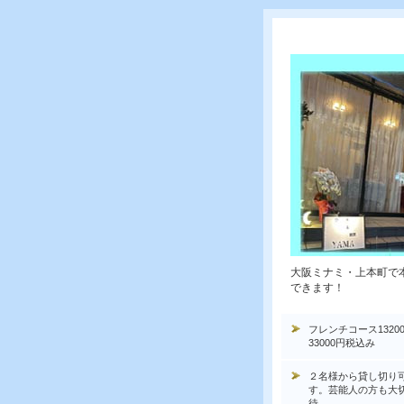
大阪ミナミ・上本町で
できます！
フレンチコース1320
33000円税込み
２名様から貸し切り
す。芸能人の方も大
待