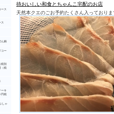
待おいしい和食とちゃんこ宅配のお店
コース
天然本クエのごお予約たくさん入っておりま
ース
ぽん鍋
ぎコー
（税別
円（税
ス
テーキ
０円税
ぶしゃ