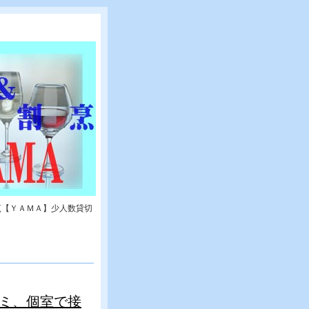
烹【ＹＡＭＡ】少人数貸切
ナミ、個室で接