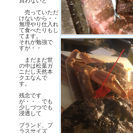
買わないと
売っていただ
けないから・・
無理やり仕入れ
て食べたりもし
てます。
それが勉強で
すが・・
まだまだ世
の中は松葉ガ
ニだし天然本
クエなんで
す。
残念です
が・・ でも
少しづつでも
浸透して
ブランド、プ
ラスサイズ