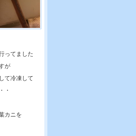
行ってました
すが
して冷凍して
・・
葉カニを