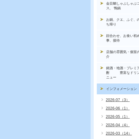
金目鯛しゃぶしゃぶ
ス, 鴨鍋
お鍋、クエ、ふぐ、
ち帰り
顔合わせ、お食い初
事、接待
店舗の雰囲気・個室
介
銘酒・地酒・プレミ
酎 豊富なドリン
ニュー
インフォメーション
2026-07（3）
2026-06（1）
2026-05（1）
2026-04（4）
2026-03（14）