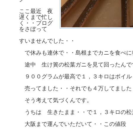
ここ最近 夜
遅くまで忙し
く・・ブログ
をさぼって
すいませんでした・・
で休みも連休で・・島根までカニを食べに
途中 生け簀の松葉ガニを見て回ったんで
９００グラムが最高で１，３キロはボイル
売ってました・・それでも４万してました
そう考えて気づくんです。
うちは 生きたまま・・で１，３キロの松
大阪まで運んでいただいて・・この値段