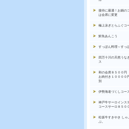
接待に最適！お鍋の
は会席に変更
極上泳ぎとらふぐコ
鮮魚あんこう
すっぽん料理～すっ
四万十川の天然うな
ス
和の会席８５００円
お肉付き１００００
別
伊勢海老づくしコー
神戸牛サーロインス
コースサーロ８５０
松坂牛すきやき しゃ
ぶ。