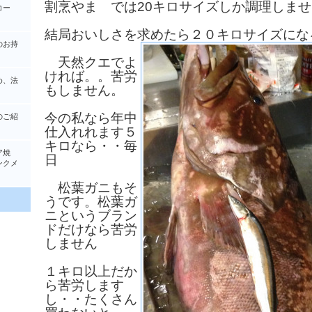
割烹やま では20キロサイズしか調理しま
コー
結局おいしさを求めたら２０キロサイズにな
のお持
天然クエでよ
ければ。。苦労
め、法
もしません。
今の私なら年中
のご紹
仕入れれます５
キロなら・・毎
ア焼
日
クメ
松葉ガニもそ
うです。松葉ガ
ニというブラン
ドだけなら苦労
しません
１キロ以上だか
ら苦労します
し・・たくさん