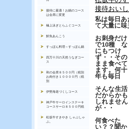
接待おい
接待に最適！お鍋のコース
は会席に変更
私は毎日あ
て大量に味
極上泳ぎとらふぐコース
鮮魚あんこう
お刺身だけ
で10種 な
すっぽん料理～すっぽん鍋
にもつけ
ず・・その
四万十川の天然うなぎコー
ス
まま食べて
ます。何十
和の会席８５００円（税別
年も毎日
お肉付き１００００円（税
別
そんな生活
伊勢海老づくしコース
だからかも
しれません
神戸牛サーロインステーキ
が・・
コースサーロ８５００円税
松坂牛すきやき しゃぶしゃ
何食べた
ぶ。
い？？聞か