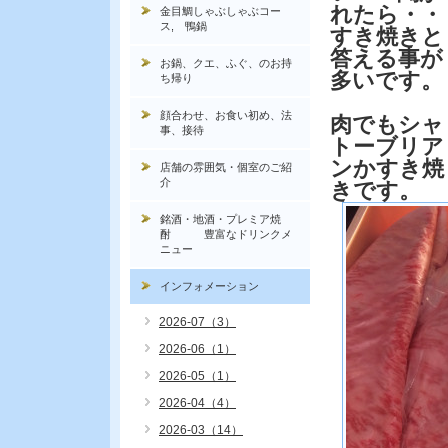
れたら・・
金目鯛しゃぶしゃぶコー
ス, 鴨鍋
すき焼きと
答える事が
お鍋、クエ、ふぐ、のお持
多いです。
ち帰り
顔合わせ、お食い初め、法
肉でもシャ
事、接待
トーブリア
ンかすき焼
店舗の雰囲気・個室のご紹
介
きです。
銘酒・地酒・プレミア焼
酎 豊富なドリンクメ
ニュー
インフォメーション
2026-07（3）
2026-06（1）
2026-05（1）
2026-04（4）
2026-03（14）