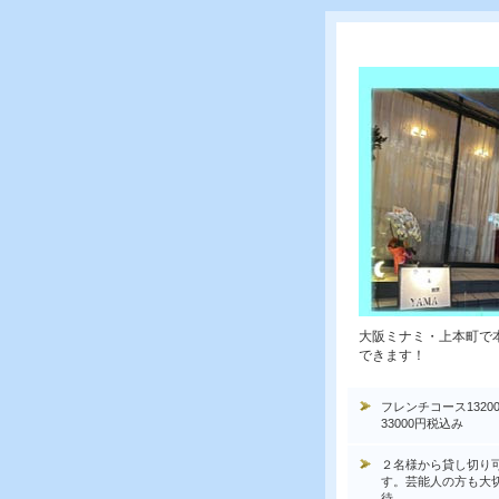
大阪ミナミ・上本町で
できます！
フレンチコース1320
33000円税込み
２名様から貸し切り
す。芸能人の方も大
待