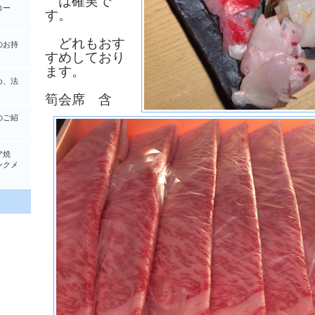
は確実で
コー
す。
どれもおす
のお持
すめしており
ます。
め、法
筍会席 含
のご紹
ア焼
クメ