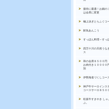
接待に最適！お鍋の
は会席に変更
極上泳ぎとらふぐコ
鮮魚あんこう
すっぽん料理～すっ
四万十川の天然うな
ス
和の会席８５００円
お肉付き１００００
別
伊勢海老づくしコー
神戸牛サーロインス
コースサーロ８５０
松坂牛すきやき しゃ
ぶ。