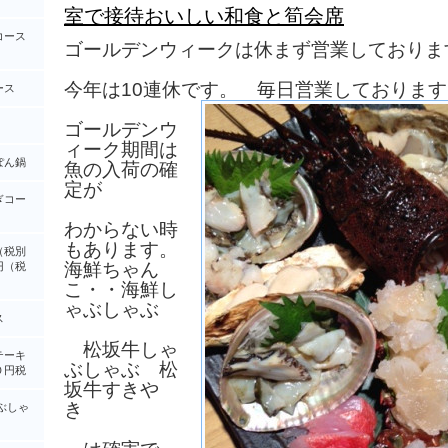
室で接待おいしい和食と筍会席
コース
ゴールデンウィークは休まず営業しておりま
今年は10連休です。 毎日営業しております
ース
ゴールデンウ
ィーク期間は
ぽん鍋
魚の入荷の確
定が
ぎコー
わからない時
もあります。
（税別
海鮮ちゃん
円（税
こ・・海鮮し
ゃぶしゃぶ
ス
松坂牛しゃ
テーキ
ぶしゃぶ 松
０円税
坂牛すきや
き
ぶしゃ