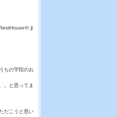
tHouseやま
うちの宇陀のお
。。と思ってま
ただこうと思い