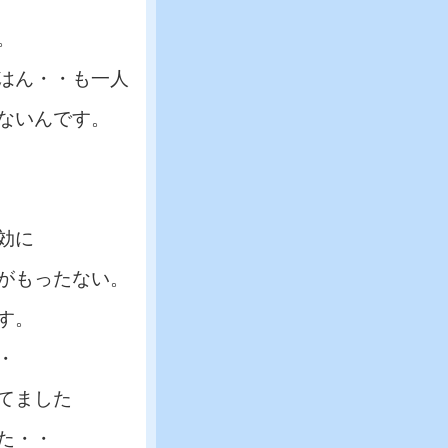
。
はん・・も一人
ないんです。
効に
がもったない。
す。
・
てました
た・・