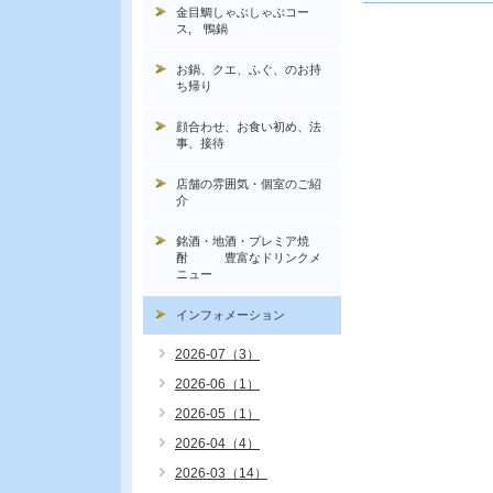
金目鯛しゃぶしゃぶコー
ス, 鴨鍋
お鍋、クエ、ふぐ、のお持
ち帰り
顔合わせ、お食い初め、法
事、接待
店舗の雰囲気・個室のご紹
介
銘酒・地酒・プレミア焼
酎 豊富なドリンクメ
ニュー
インフォメーション
2026-07（3）
2026-06（1）
2026-05（1）
2026-04（4）
2026-03（14）