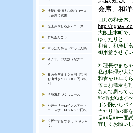
会席、和洋
接待に最適！お鍋のコース
は会席に変更
四月の和会席
http://r.gnavi.
極上泳ぎとらふぐコース
大阪上本町で
鮮魚あんこう
ゆったりと
和食、和洋折
すっぽん料理～すっぽん鍋
御用意させて
四万十川の天然うなぎコー
ス
料理長やまち
私は料理が大好
和の会席８５００円（税別
和食を18年く
お肉付き１００００円（税
別
毎日お蕎麦も
なんて思って
伊勢海老づくしコース
料理は魚はす
ポン酢からパ
神戸牛サーロインステーキ
コースサーロ８５００円税
当たり前の事
是非是非一度
松坂牛すきやき しゃぶしゃ
宜しくお願い
ぶ。